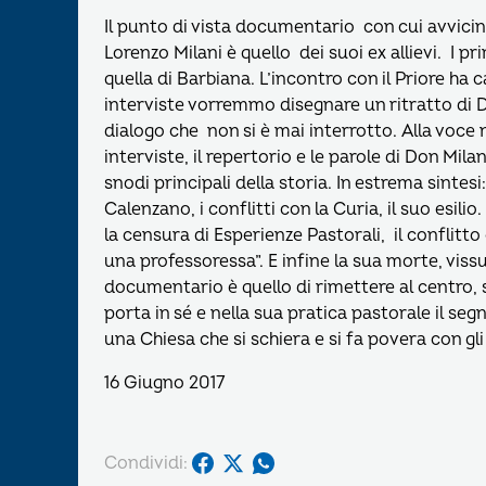
Il punto di vista documentario con cui avvicinia
Lorenzo Milani è quello dei suoi ex allievi. I pr
quella di Barbiana. L’incontro con il Priore ha
interviste vorremmo disegnare un ritratto di D
dialogo che non si è mai interrotto. Alla voce
interviste, il repertorio e le parole di Don Mila
snodi principali della storia. In estrema sintes
Calenzano, i conflitti con la Curia, il suo esili
la censura di Esperienze Pastorali, il conflitto 
una professoressa”. E infine la sua morte, vissut
documentario è quello di rimettere al centro, s
porta in sé e nella sua pratica pastorale il s
una Chiesa che si schiera e si fa povera con gli 
16 Giugno 2017
Condividi: