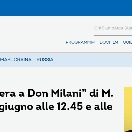
Chi Siamo
Area St
PROGRAMMI
DOCFILM
GUI
AMAS
UCRAINA – RUSSIA
ra a Don Milani” di M.
giugno alle 12.45 e alle