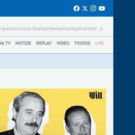
ampa
Comunicati Stampa
Newsletter
App
Contatti
DA TV
NOTIZIE
REPLAY
VIDEO
TG2000
LIVE