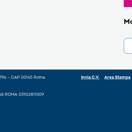
M
a 796 – CAP 00165 Roma
Invia C.V.
Area Stampa
se di ROMA 03922811009