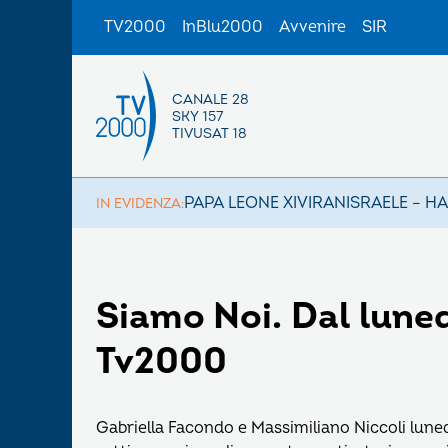
TV2000
InBlu2000
Avvenire
SIR
CANALE 28
SKY 157
TIVUSAT 18
PAPA LEONE XIV
IRAN
ISRAELE – H
IN EVIDENZA:
Siamo Noi. Dal lunedì
Tv2000
Gabriella Facondo e Massimiliano Niccoli lun