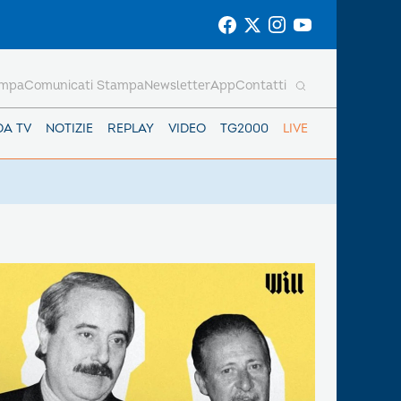
ampa
Comunicati Stampa
Newsletter
App
Contatti
DA TV
NOTIZIE
REPLAY
VIDEO
TG2000
LIVE