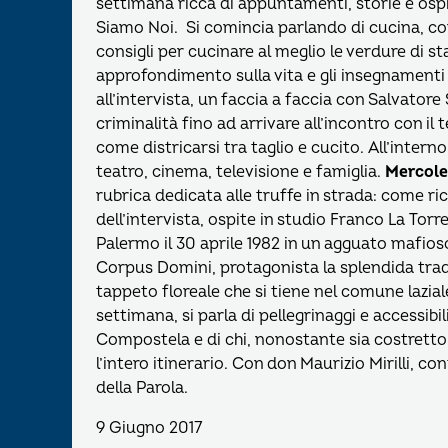
settimana ricca di appuntamenti, storie e ospi
Siamo Noi. Si comincia parlando di cucina, con 
consigli per cucinare al meglio le verdure di s
approfondimento sulla vita e gli insegnamenti
all’intervista, un faccia a faccia con Salvator
criminalità fino ad arrivare all’incontro con il 
come districarsi tra taglio e cucito. All’interno
teatro, cinema, televisione e famiglia.
Mercole
rubrica dedicata alle truffe in strada: come r
dell’intervista, ospite in studio Franco La Torre,
Palermo il 30 aprile 1982 in un agguato mafio
Corpus Domini, protagonista la splendida trad
tappeto floreale che si tiene nel comune lazial
settimana, si parla di pellegrinaggi e accessibi
Compostela e di chi, nonostante sia costretto 
l’intero itinerario. Con don Maurizio Mirilli, co
della Parola.
9 Giugno 2017