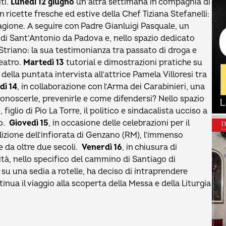
ti.
Lunedì 12 giugno
un’altra settimana in compagnia di
ricette fresche ed estive della Chef Tiziana Stefanelli:
tagione. A seguire con Padre Gianluigi Pasquale, un
 di Sant’Antonio da Padova e, nello spazio dedicato
e Striano: la sua testimonianza tra passato di droga e
teatro.
Martedì 13
tutorial e dimostrazioni pratiche su
 della puntata intervista all’attrice Pamela Villoresi tra
dì 14
, in collaborazione con l’Arma dei Carabinieri, una
iconoscerle, prevenirle e come difendersi? Nello spazio
 figlio di Pio La Torre, il politico e sindacalista ucciso a
so.
Giovedì 15
, in occasione delle celebrazioni per il
izione dell’infiorata di Genzano (RM), l’immenso
e da oltre due secoli.
Venerdì 16
, in chiusura di
lità, nello specifico del cammino di Santiago di
su una sedia a rotelle, ha deciso di intraprendere
ntinua il viaggio alla scoperta della Messa e della Liturgia