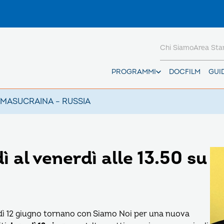
Chi Siamo
Area St
PROGRAMMI
DOCFILM
GUI
AMAS
UCRAINA – RUSSIA
 al venerdì alle 13.50 su
edì 12 giugno tornano con Siamo Noi per una nuova