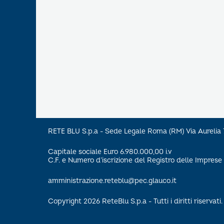
RETE BLU S.p.a - Sede Legale Roma (RM) Via Aureli
Capitale sociale Euro 6.980.000,00 i.v
C.F. e Numero d’iscrizione del Registro delle Impre
amministrazione.reteblu@pec.glauco.it
Copyright 2026 ReteBlu S.p.a - Tutti i diritti riservati.