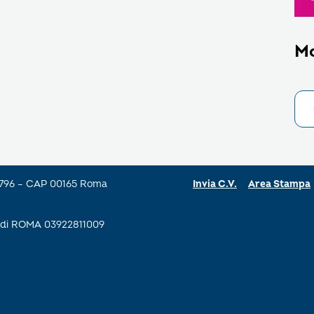
M
a 796 – CAP 00165 Roma
Invia C.V.
Area Stampa
se di ROMA 03922811009