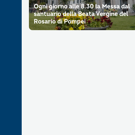
Ogni giorno alle 8.30 la Messa dal
santuario della Beata Vergine del
Rosario di Pompei