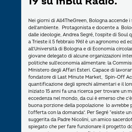
19 su InBlu Radio.
Nei giorni di All4TheGreen, Bologna accende i r
dell’ambiente. Protagonista e docente a Bologn
dalle ideologie, Andrea Segré, l’ospite di Soul 
a Trieste il 5 febbraio 1961 è un agronomo ed e
all’Università di Bologna e di Economia circolare
giovane delegato di alcune organizzazioni intern
politiche sull’economia alimentare: la Commis
Ministero degli Affari Esteri. Capace di lavorarc
fondatore di Last Minute Market, Spin-Off Acc
quantificazione degli sprechi alimentari e il lo
iniziato 15 anni fa una ricerca per trovare un m
eccedenza nel mondo, da cui è emerso che c’è
buona porzione della popolazione lo avrebbe 
l’offerta con la domanda”. Per Segré “esiste u
suggerita da Padre Nicolini, un amico sacerdo
spiegato che per fare funzionare il progetto 