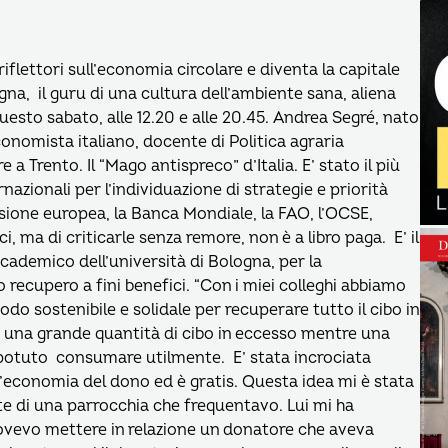
iflettori sull’economia circolare e diventa la capitale
a, il guru di una cultura dell’ambiente sana, aliena
questo sabato, alle 12.20 e alle 20.45. Andrea Segré, nato
conomista italiano, docente di Politica agraria
 a Trento. Il “Mago antispreco” d’Italia. E’ stato il più
azionali per l’individuazione di strategie e priorità
sione europea, la Banca Mondiale, la FAO, l’OCSE,
i, ma di criticarle senza remore, non è a libro paga. E’ il
ademico dell’università di Bologna, per la
ro recupero a fini benefici. “Con i miei colleghi abbiamo
odo sostenibile e solidale per recuperare tutto il cibo in
 una grande quantità di cibo in eccesso mentre una
potuto consumare utilmente. E’ stata incrociata
n’economia del dono ed è gratis. Questa idea mi è stata
te di una parrocchia che frequentavo. Lui mi ha
dovevo mettere in relazione un donatore che aveva