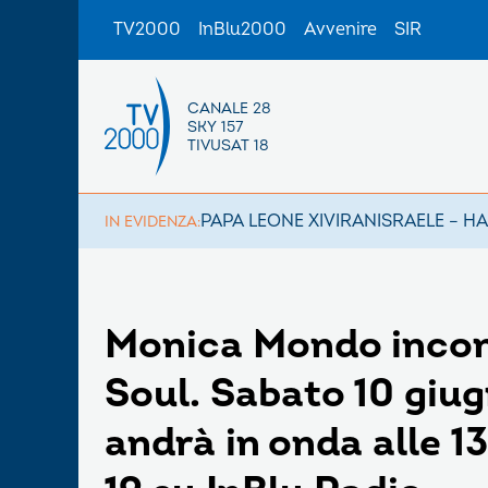
TV2000
InBlu2000
Avvenire
SIR
CANALE 28
SKY 157
TIVUSAT 18
PAPA LEONE XIV
IRAN
ISRAELE – H
IN EVIDENZA:
Monica Mondo incon
Soul. Sabato 10 giu
andrà in onda alle 13