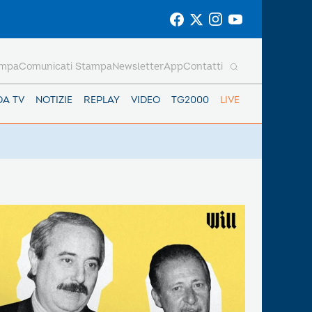
ampa
Comunicati Stampa
Newsletter
App
Contatti
DA TV
NOTIZIE
REPLAY
VIDEO
TG2000
LIVE