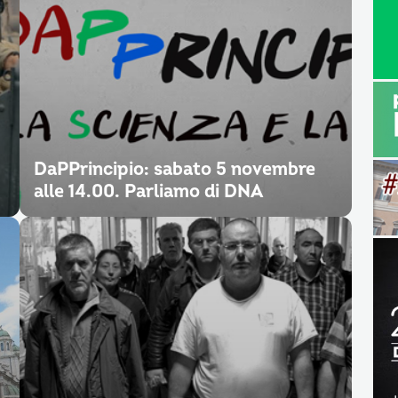
DaPPrincipio: sabato 5 novembre
alle 14.00. Parliamo di DNA