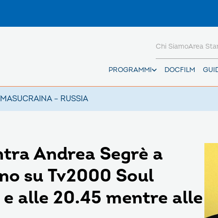
Chi Siamo
Area St
PROGRAMMI
DOCFILM
GUI
AMAS
UCRAINA – RUSSIA
tra Andrea Segrè a
gno su Tv2000 Soul
 e alle 20.45 mentre alle