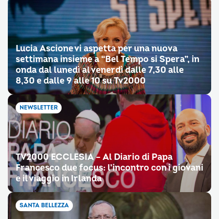
Lucia Ascione vi aspetta per una nuova
settimana insieme a “Bel Tempo si Spera”, in
onda dal lunedì al venerdì dalle 7,30 alle
8,30 e dalle 9 alle 10 su Tv2000
NEWSLETTER
TV2000 ECCLESIA – Al Diario di Papa
Francesco due focus: l’incontro con i giovani
e il viaggio in Irlanda
SANTA BELLEZZA