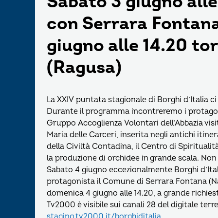
Sabato 3 giugno all
con Serrara Fontana
giugno alle 14.20 to
(Ragusa)
La XXIV puntata stagionale di Borghi d’Italia c
Durante il programma incontreremo i protagonis
Gruppo Accoglienza Volontari dell’Abbazia vis
Maria delle Carceri, inserita negli antichi itin
della Civiltà Contadina, il Centro di Spirituali
la produzione di orchidee in grande scala. Non m
Sabato 4 giugno eccezionalmente Borghi d’Itali
protagonista il Comune di Serrara Fontana (Nap
domenica 4 giugno alle 14.20, a grande richies
Tv2000 è visibile sui canali 28 del digitale te
staging.tv2000.it/borghiditalia