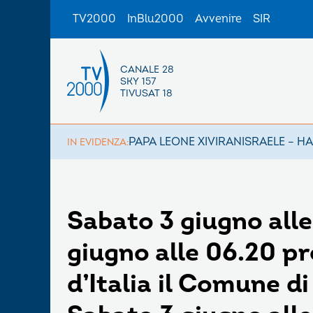
TV2000
InBlu2000
Avvenire
SIR
CANALE 28
SKY 157
TIVUSAT 18
PAPA LEONE XIV
IRAN
ISRAELE – H
IN EVIDENZA:
Sabato 3 giugno all
giugno alle 06.20 p
d’Italia il Comune d