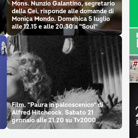
Mons. Nunzio Galantino, segretario
della Cei, risponde alle domande di
Monica Mondo. Domenica 5 luglio
alle 12.15 e alle 20.30 a “Soul”
e
Film, “Paura in palcoscenico” di
Alfred Hitchcock. Sabato 21
gennaio alle 21.20 su Tv2000