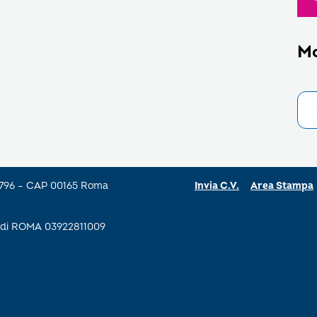
M
a 796 – CAP 00165 Roma
Invia C.V.
Area Stampa
se di ROMA 03922811009