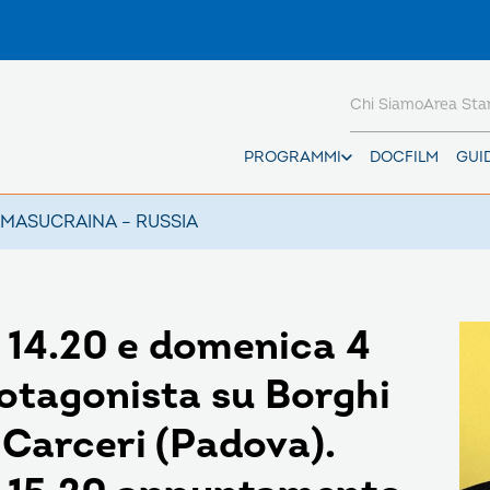
Chi Siamo
Area St
PROGRAMMI
DOCFILM
GUI
AMAS
UCRAINA – RUSSIA
e 14.20 e domenica 4
rotagonista su Borghi
i Carceri (Padova).