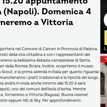
e 15.20 appuntamento
 (Napoli). Domenica 4
rneremo a Vittoria
i porterà nel Comune di Carceri in Provincia di Padova.
ti della vita cittadina e con i rappresentanti del
iteremo la bellissima Abbazia camaldolese di Santa
erari della Romea Strata. Inoltre, scopriremo il museo
tà Scout, e la prima azienda in Italia per quanto riguarda
ancheranno i piatti tradizionali e le tipicità del luogo.
a andrà in onda anche intorno alle 15.20 è sarà
oli), uno dei comuni dell’Isola d’Ischia. Mentre
ta, torneremo a Vittoria (Ragusa). Buona visione!
rrestre oppure 140 di Sky. Per approfondimenti: