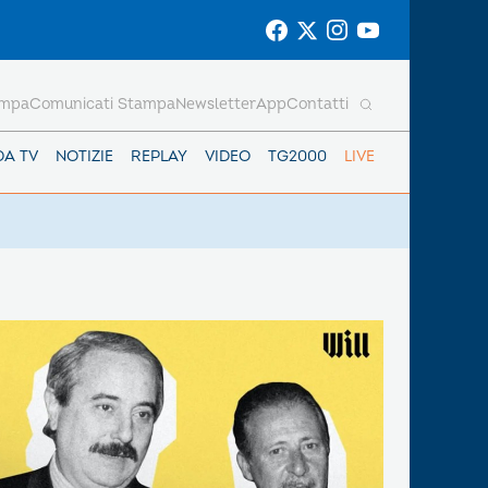
ampa
Comunicati Stampa
Newsletter
App
Contatti
DA TV
NOTIZIE
REPLAY
VIDEO
TG2000
LIVE