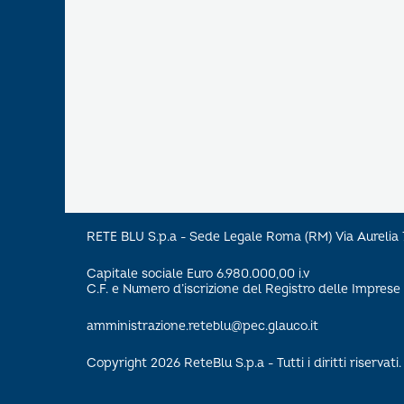
RETE BLU S.p.a - Sede Legale Roma (RM) Via Aureli
Capitale sociale Euro 6.980.000,00 i.v
C.F. e Numero d’iscrizione del Registro delle Impre
amministrazione.reteblu@pec.glauco.it
Copyright 2026 ReteBlu S.p.a - Tutti i diritti riservati.