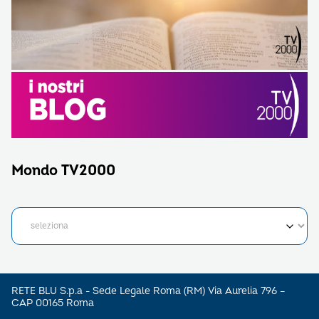
Mondo TV2000
RETE BLU S.p.a - Sede Legale Roma (RM) Via Aurelia 796 –
CAP 00165 Roma