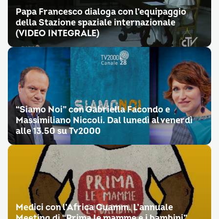
Papa Francesco dialoga con l’equipaggio
della Stazione spaziale internazionale
(VIDEO INTEGRALE)
“Siamo Noi” con Gabriella Facondo e
Massimiliano Niccoli. Dal lunedì al venerdì
alle 13.50 su Tv2000
Medici con l’Africa Cuamm. L’annuale
Meeting di “Prima le mamme e i bambini”.