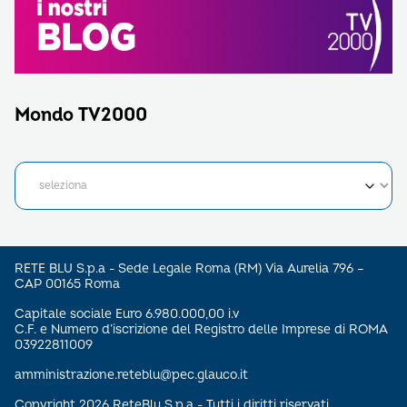
Mondo TV2000
RETE BLU S.p.a - Sede Legale Roma (RM) Via Aurelia 796 –
CAP 00165 Roma
Capitale sociale Euro 6.980.000,00 i.v
C.F. e Numero d’iscrizione del Registro delle Imprese di ROMA
03922811009
amministrazione.reteblu@pec.glauco.it
Copyright 2026 ReteBlu S.p.a - Tutti i diritti riservati.