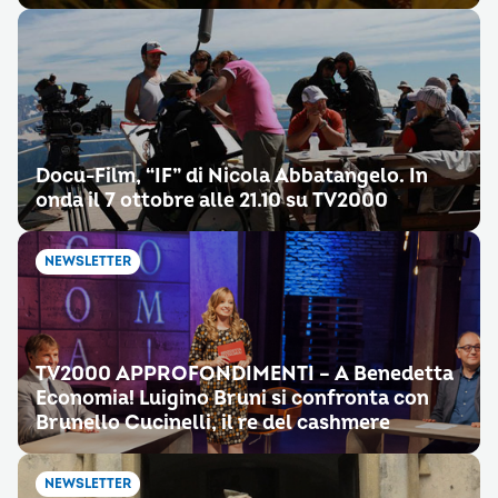
Docu-Film, “IF” di Nicola Abbatangelo. In
onda il 7 ottobre alle 21.10 su TV2000
NEWSLETTER
TV2000 APPROFONDIMENTI – A Benedetta
Economia! Luigino Bruni si confronta con
Brunello Cucinelli, il re del cashmere
NEWSLETTER