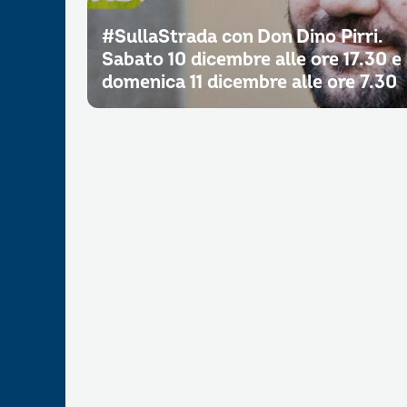
#SullaStrada con Don Dino Pirri.
Sabato 10 dicembre alle ore 17.30 e
domenica 11 dicembre alle ore 7.30