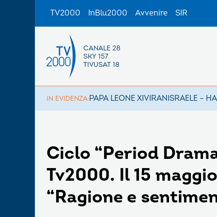
TV2000
InBlu2000
Avvenire
SIR
CANALE 28
SKY 157
TIVUSAT 18
PAPA LEONE XIV
IRAN
ISRAELE – H
IN EVIDENZA:
Ciclo “Period Drama
Tv2000. Il 15 maggio
“Ragione e sentime