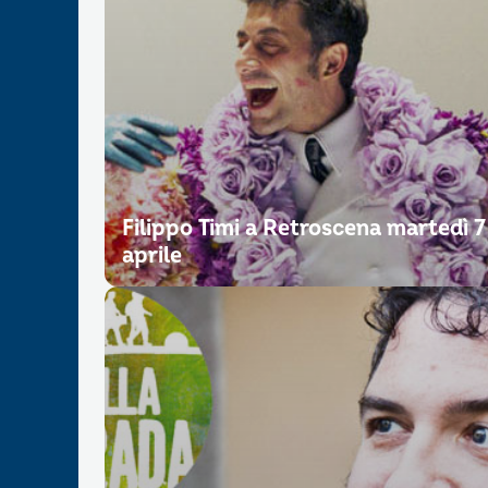
Filippo Timi a Retroscena martedì 7
aprile