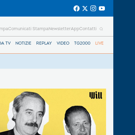
ampa
Comunicati Stampa
Newsletter
App
Contatti
DA TV
NOTIZIE
REPLAY
VIDEO
TG2000
LIVE