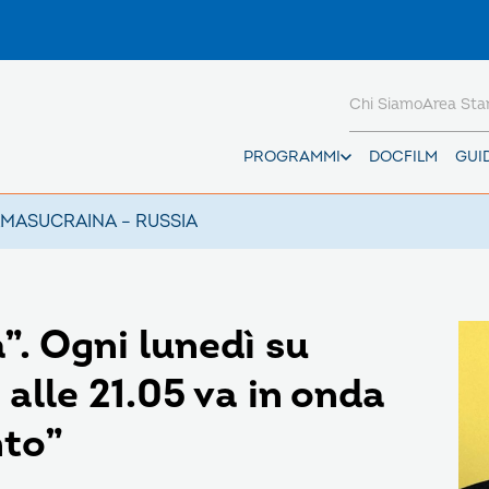
Chi Siamo
Area St
PROGRAMMI
DOCFILM
GUI
AMAS
UCRAINA – RUSSIA
”. Ogni lunedì su
 alle 21.05 va in onda
nto”