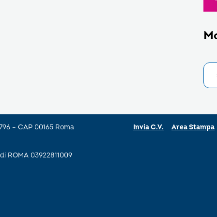
M
a 796 – CAP 00165 Roma
Invia C.V.
Area Stampa
se di ROMA 03922811009