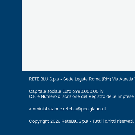
RETE BLU S.p.a - Sede Legale Roma (RM) Via Aureli
Capitale sociale Euro 6.980.000,00 i.v
C.F. e Numero d’iscrizione del Registro delle Impre
amministrazione.reteblu@pec.glauco.it
Copyright 2026 ReteBlu S.p.a - Tutti i diritti riservati.