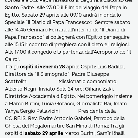
cortesia a S.S. Papa Tawadros II. Seguirà il discorso del
Santo Padre. Alle 23.00 il Film del viaggio del Papa in
Egitto. Sabato 29 aprile alle 09.10 andrà in onda lo
Speciale “Il Diario di Papa Francesco”. Sempre sabato
alle 14.45 Gennaro Ferrara all’interno de “Il Diario di
Papa Francesco” si collegherà con l’Egitto per seguire
alle 15.15 l’incontro di preghiera con il clero e i religiosi.
Alle 17.00 il congedo e la partenza dall’Aeroporto de “Il
Cairo”.
Tra gli
ospiti di venerdì 28
aprile Ospiti: Luis Badilla,
Direttore de “Il Sismografo”; Padre Giuseppe
Scattolin Missionario comboniano;
Alberto Negri, Inviato Sole 24 ore; Gihane Zaki,
Direttrice Accademia d’Egitto. Nel pomeriggio insieme
a Marco Burini, Lucia Goracci, Giornalista Rai, Imam
Yahya Sergio Pallavicini Presidente della
CO.RE.IS. Rev. Padre Antonio Gabriel, Parroco della
Chiesa del Megalomartire San Mina di Roma; Tra gli
ospiti di
sabato 29 aprile
Marco Burini, Samīr Khalīl