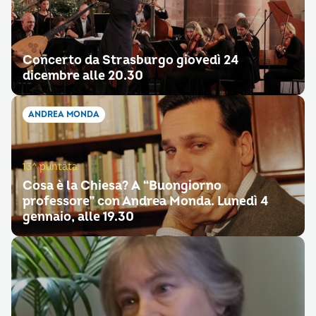
Concerto da Strasburgo giovedì 24
dicembre alle 20.30
ANDREA MONDA
13^ puntata
Cosa è la Chiesa? A “Buongiorno
professore” con Andrea Monda. Lunedì 4
gennaio, alle 19.30