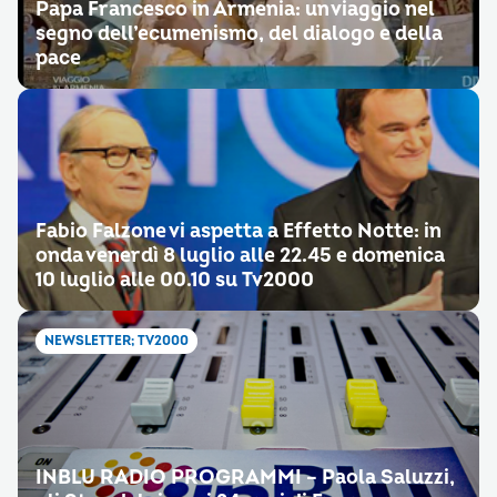
Papa Francesco in Armenia: un viaggio nel
segno dell’ecumenismo, del dialogo e della
pace
Fabio Falzone vi aspetta a Effetto Notte: in
onda venerdì 8 luglio alle 22.45 e domenica
10 luglio alle 00.10 su Tv2000
NEWSLETTER; TV2000
INBLU RADIO PROGRAMMI – Paola Saluzzi,