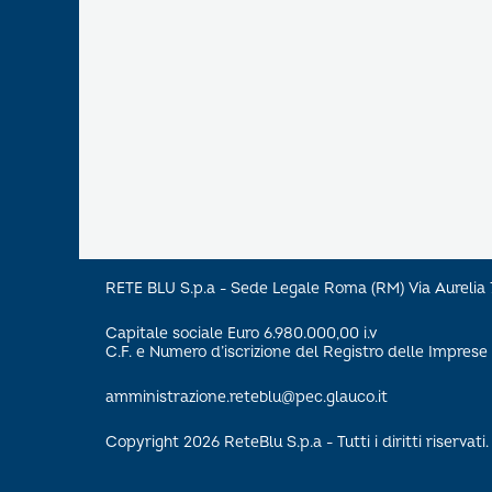
RETE BLU S.p.a - Sede Legale Roma (RM) Via Aureli
Capitale sociale Euro 6.980.000,00 i.v
C.F. e Numero d’iscrizione del Registro delle Impre
amministrazione.reteblu@pec.glauco.it
Copyright 2026 ReteBlu S.p.a - Tutti i diritti riservati.