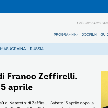
Chi Siamo
Area St
PROGRAMMI
DOCFILM
GUI
AMAS
UCRAINA – RUSSIA
i Franco Zeffirelli.
15 aprile
sù di Nazareth’ di Zeffirelli. Sabato 15 aprile dopo la