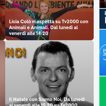
Licia Colò vi aspetta su Tv2000 con
Animali e Animali. Dal lunedì al
venerdì alle 14:20
Il Natale con Siamo Noi. Da lunedì
al venerdì alle 15.20 su Tv2000