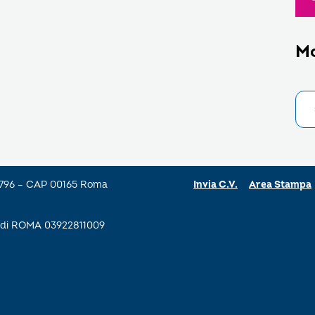
M
a 796 – CAP 00165 Roma
Invia C.V.
Area Stampa
se di ROMA 03922811009