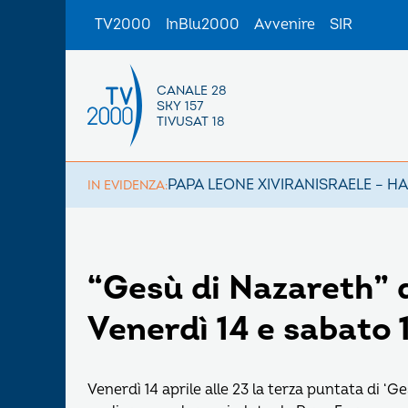
TV2000
InBlu2000
Avvenire
SIR
CANALE 28
SKY 157
TIVUSAT 18
PAPA LEONE XIV
IRAN
ISRAELE – H
IN EVIDENZA:
“Gesù di Nazareth” d
Venerdì 14 e sabato 
Venerdì 14 aprile alle 23 la terza puntata di ‘Ge