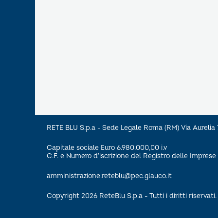
RETE BLU S.p.a - Sede Legale Roma (RM) Via Aureli
Capitale sociale Euro 6.980.000,00 i.v
C.F. e Numero d’iscrizione del Registro delle Impre
amministrazione.reteblu@pec.glauco.it
Copyright 2026 ReteBlu S.p.a - Tutti i diritti riservati.