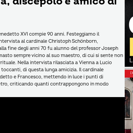
a, discepolo e amico di
Benedetto XVI compie 90 anni. Festeggiamo il
tervista al cardinale Christoph Schönborn,
alla fine degli anni 70 fu alunno del professor Joseph
imasto sempre vicino al suo maestro, di cui si sente non
rituale. Nella intervista rilasciata a Vienna a Lucio
 toccanti, di questa lunga amicizia. Il cardinale
detto e Francesco, mettendo in luce i punti di
ietro, criticando quanti contrappongono in modo