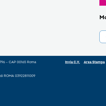
M
a 796 – CAP 00165 Roma
Invia C.V.
Area Stampa
se di ROMA 03922811009