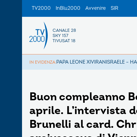
TV2000
InBlu2000
Avvenire
SIR
CANALE 28
SKY 157
TIVUSAT 18
PAPA LEONE XIV
IRAN
ISRAELE – H
IN EVIDENZA:
Buon compleanno Be
aprile. L’intervista 
Brunelli al card. C