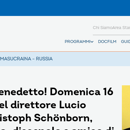
Chi Siamo
Area St
PROGRAMMI
DOCFILM
GUI
AMAS
UCRAINA – RUSSIA
nedetto! Domenica 16
del direttore Lucio
hristoph Schönborn,