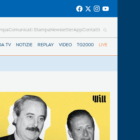
ampa
Comunicati Stampa
Newsletter
App
Contatti
DA TV
NOTIZIE
REPLAY
VIDEO
TG2000
LIVE