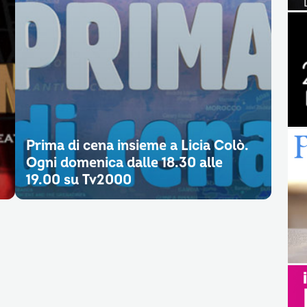
Prima di cena insieme a Licia Colò.
Ogni domenica dalle 18.30 alle
19.00 su Tv2000