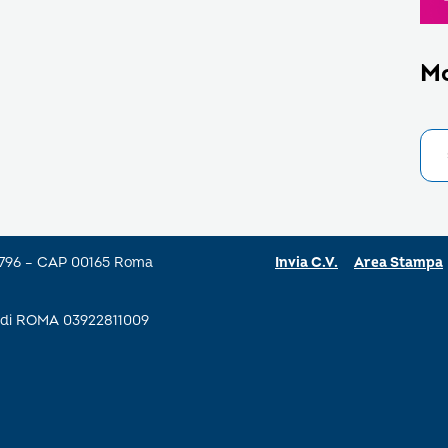
M
a 796 – CAP 00165 Roma
Invia C.V.
Area Stampa
se di ROMA 03922811009