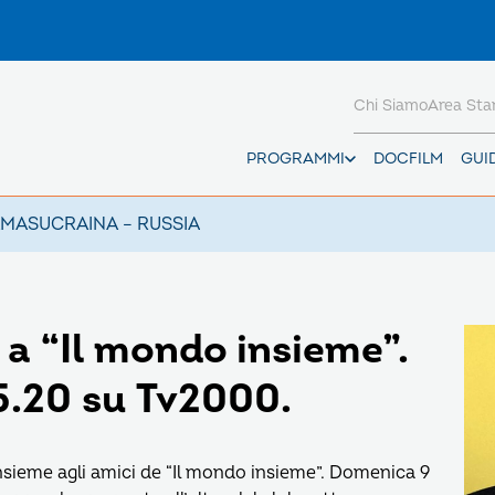
Chi Siamo
Area St
PROGRAMMI
DOCFILM
GUI
AMAS
UCRAINA – RUSSIA
a a “Il mondo insieme”.
5.20 su Tv2000.
nsieme agli amici de “Il mondo insieme”. Domenica 9