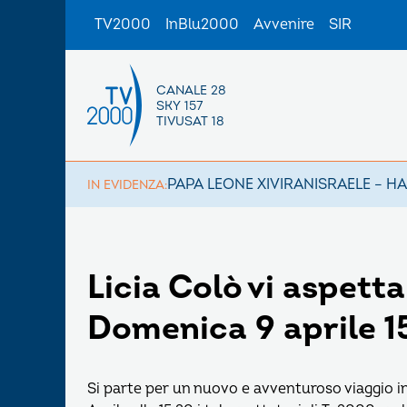
TV2000
InBlu2000
Avvenire
SIR
CANALE 28
SKY 157
TIVUSAT 18
PAPA LEONE XIV
IRAN
ISRAELE – H
IN EVIDENZA:
Licia Colò vi aspett
Domenica 9 aprile 1
Si parte per un nuovo e avventuroso viaggio i