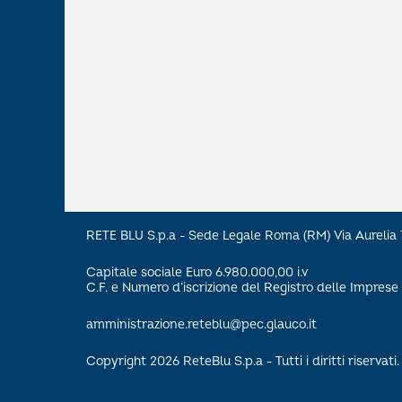
RETE BLU S.p.a - Sede Legale Roma (RM) Via Aureli
Capitale sociale Euro 6.980.000,00 i.v
C.F. e Numero d’iscrizione del Registro delle Impre
amministrazione.reteblu@pec.glauco.it
Copyright 2026 ReteBlu S.p.a - Tutti i diritti riservati.