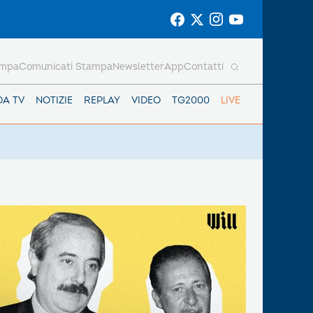
ampa
Comunicati Stampa
Newsletter
App
Contatti
DA TV
NOTIZIE
REPLAY
VIDEO
TG2000
LIVE