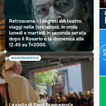
Retroscena – i segreti del teatro,
viaggi nelle {cre}azioni, in onda
lunedì e martedì in seconda serata
dopo il Rosario e la domenica alle
12.45 su Tv2000.
#PAPAFRANCESCO
La visita di Papa Francesco a