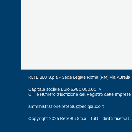
RETE BLU S.p.a - Sede Legale Roma (RM) Via Aureli
Capitale sociale Euro 6.980.000,00 i.v
C.F. e Numero d’iscrizione del Registro delle Impre
amministrazione.reteblu@pec.glauco.it
Copyright 2026 ReteBlu S.p.a - Tutti i diritti riservati.