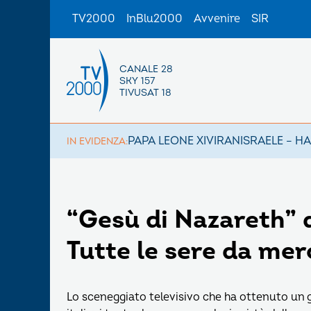
TV2000
InBlu2000
Avvenire
SIR
CANALE 28
SKY 157
TIVUSAT 18
PAPA LEONE XIV
IRAN
ISRAELE – H
IN EVIDENZA:
“Gesù di Nazareth” d
Tutte le sere da mer
Lo sceneggiato televisivo che ha ottenuto un g