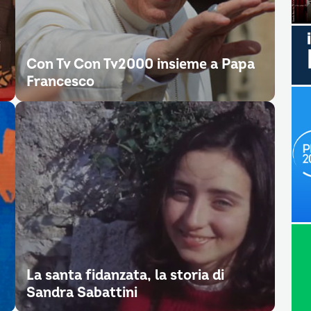
i
Con Tv Con Tv2000 insieme a Papa
Francesco
La santa fidanzata, la storia di
Sandra Sabattini