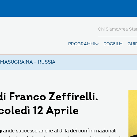
Chi Siamo
Area St
PROGRAMMI
DOCFILM
GUI
AMAS
UCRAINA – RUSSIA
i Franco Zeffirelli.
coledì 12 Aprile
rande successo anche al di là dei confini nazionali