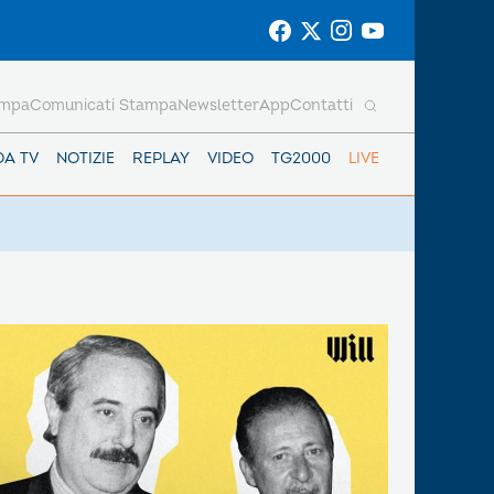
ampa
Comunicati Stampa
Newsletter
App
Contatti
DA TV
NOTIZIE
REPLAY
VIDEO
TG2000
LIVE