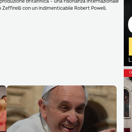
coproduzione britannica – una risonanza internazionale
 Zeffirelli con un indimenticabile Robert Powell.