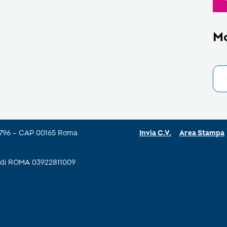
M
a 796 – CAP 00165 Roma
Invia C.V.
Area Stampa
se di ROMA 03922811009