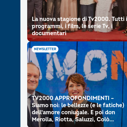
La nuova stagione di Tv2000. Tutti 
programmi, i film, le serie Tv, i
documentari
NEWSLETTER
TV2000 APPROFONDIMENTI –
Siamo noi: le bellezze (e le fatiche)
dell’amore coniugale. E poi don
Merolla, Riotta, Saluzzi, Colò…