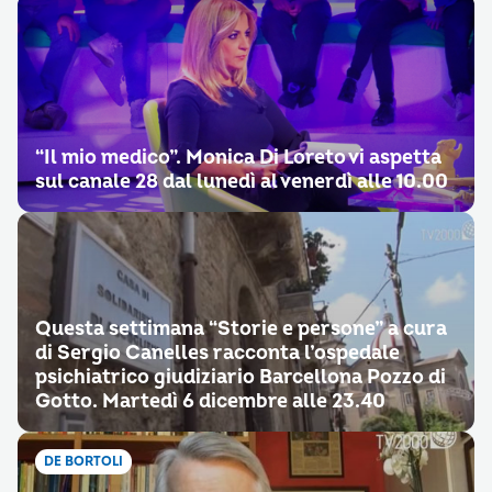
“Il mio medico”. Monica Di Loreto vi aspetta
sul canale 28 dal lunedì al venerdì alle 10.00
Questa settimana “Storie e persone” a cura
di Sergio Canelles racconta l’ospedale
psichiatrico giudiziario Barcellona Pozzo di
Gotto. Martedì 6 dicembre alle 23.40
DE BORTOLI