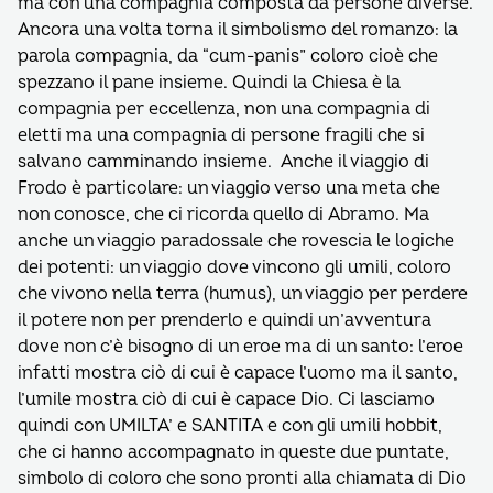
ma con una compagnia composta da persone diverse.
Ancora una volta torna il simbolismo del romanzo: la
parola compagnia, da “cum-panis” coloro cioè che
spezzano il pane insieme. Quindi la Chiesa è la
compagnia per eccellenza, non una compagnia di
eletti ma una compagnia di persone fragili che si
salvano camminando insieme. Anche il viaggio di
Frodo è particolare: un viaggio verso una meta che
non conosce, che ci ricorda quello di Abramo. Ma
anche un viaggio paradossale che rovescia le logiche
dei potenti: un viaggio dove vincono gli umili, coloro
che vivono nella terra (humus), un viaggio per perdere
il potere non per prenderlo e quindi un’avventura
dove non c’è bisogno di un eroe ma di un santo: l’eroe
infatti mostra ciò di cui è capace l’uomo ma il santo,
l’umile mostra ciò di cui è capace Dio. Ci lasciamo
quindi con UMILTA’ e SANTITA e con gli umili hobbit,
che ci hanno accompagnato in queste due puntate,
simbolo di coloro che sono pronti alla chiamata di Dio