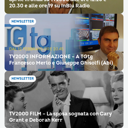
20.30 e alle ore 19 su InBlu Radio
NEWSLETTER
DAL 12 FEBBRAIO ORE 20.45
TV2000 INFORMAZIONE – A TGtg
Francesco Merlo e Giuseppe Ghisolfi (Abi)
NEWSLETTER
TV2000 FILM – La sposa sognata con Cary
Grant e Deborah Kerr