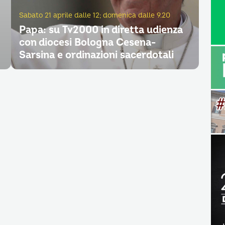
Sabato 21 aprile dalle 12; domenica dalle 9.20
Papa: su Tv2000 in diretta udienza
con diocesi Bologna Cesena-
Sarsina e ordinazioni sacerdotali