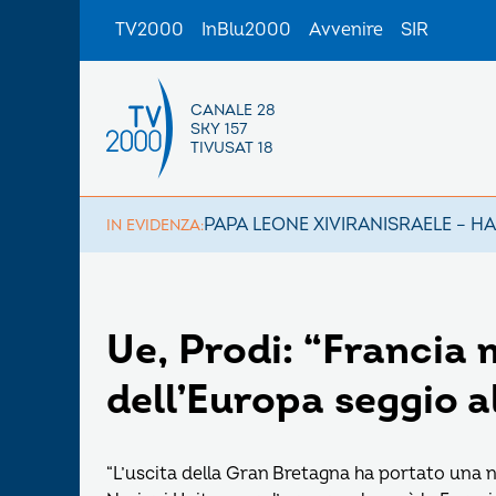
TV2000
InBlu2000
Avvenire
SIR
CANALE 28
SKY 157
TIVUSAT 18
PAPA LEONE XIV
IRAN
ISRAELE – H
IN EVIDENZA:
Ue, Prodi: “Francia 
dell’Europa seggio a
“L’uscita della Gran Bretagna ha portato una no