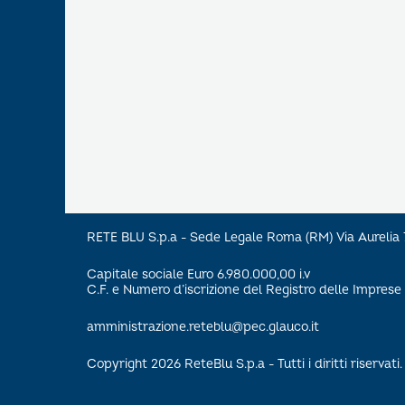
RETE BLU S.p.a - Sede Legale Roma (RM) Via Aureli
Capitale sociale Euro 6.980.000,00 i.v
C.F. e Numero d’iscrizione del Registro delle Impre
amministrazione.reteblu@pec.glauco.it
Copyright 2026 ReteBlu S.p.a - Tutti i diritti riservati.