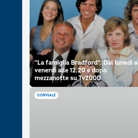
“La famiglia Bradford”. Dal lunedì a
venerdì alle 12.20 e dopo
mezzanotte su Tv2000
CORVIALE