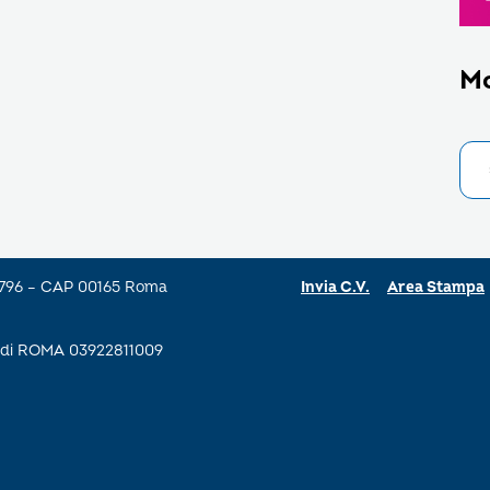
M
a 796 – CAP 00165 Roma
Invia C.V.
Area Stampa
se di ROMA 03922811009