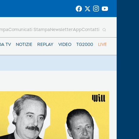
ampa
Comunicati Stampa
Newsletter
App
Contatti
DA TV
NOTIZIE
REPLAY
VIDEO
TG2000
LIVE