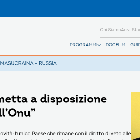
Chi Siamo
Area St
PROGRAMMI
DOCFILM
GUI
AMAS
UCRAINA – RUSSIA
metta a disposizione
ll’Onu”
vità: l’unico Paese che rimane con il diritto di veto alle