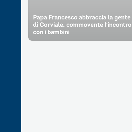
Papa Francesco abbraccia la gente
di Corviale, commovente l’incontro
con i bambini