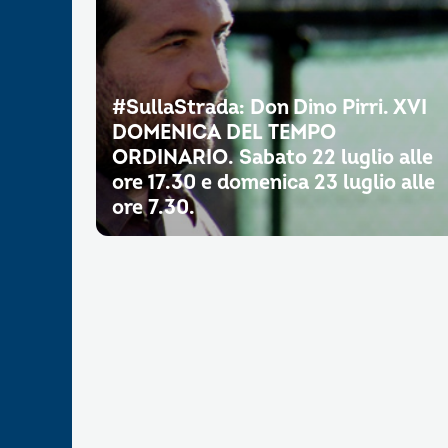
#SullaStrada: Don Dino Pirri. XVI
DOMENICA DEL TEMPO
ORDINARIO. Sabato 22 luglio alle
ore 17.30 e domenica 23 luglio alle
ore 7.30.