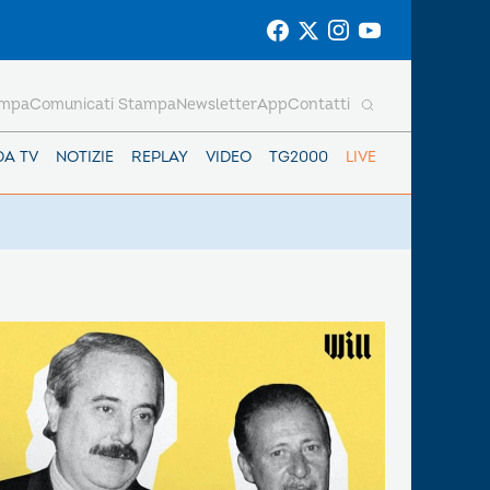
ampa
Comunicati Stampa
Newsletter
App
Contatti
DA TV
NOTIZIE
REPLAY
VIDEO
TG2000
LIVE