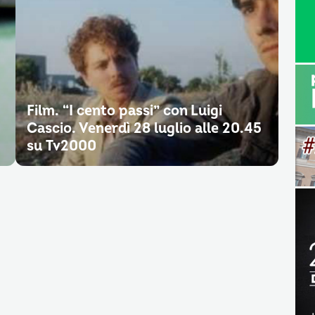
Film. “I cento passi” con Luigi
Cascio. Venerdì 28 luglio alle 20.45
su Tv2000