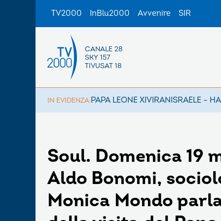
TV2000
InBlu2000
Avvenire
SIR
CANALE 28
SKY 157
TIVUSAT 18
PAPA LEONE XIV
IRAN
ISRAELE – H
IN EVIDENZA:
Soul. Domenica 19 m
Aldo Bonomi, sociolo
Monica Mondo parla 