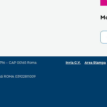
M
a 796 – CAP 00165 Roma
Invia C.V.
Area Stampa
se di ROMA 03922811009