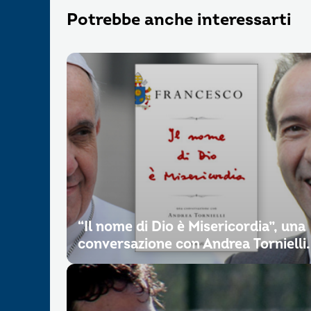
Potrebbe anche interessarti
“Il nome di Dio è Misericordia”, una
conversazione con Andrea Tornielli.