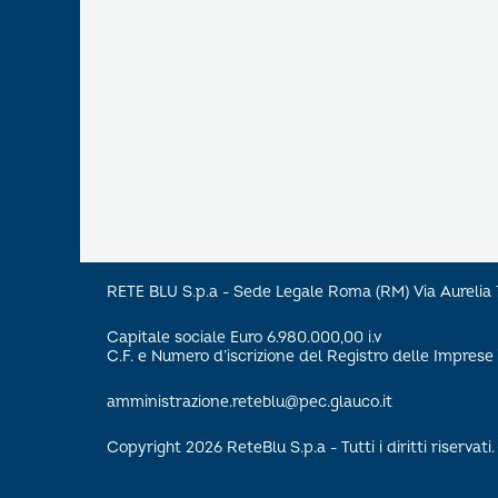
RETE BLU S.p.a - Sede Legale Roma (RM) Via Aureli
Capitale sociale Euro 6.980.000,00 i.v
C.F. e Numero d’iscrizione del Registro delle Impre
amministrazione.reteblu@pec.glauco.it
Copyright 2026 ReteBlu S.p.a - Tutti i diritti riservati.