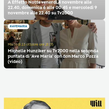
A Effetto Notte venerdì 4 novembre alle
22.40, domenica 6 alle 00.45 e mercoledì 9
novembre alle 22.40 su Tv2000
#AVEMARIA
Martedì 23 ottobre ore 21.05
Michelle Hunziker su Tv2000 nella seconda
puntata di ‘Ave Maria’ con don Marco Pozza
(video)