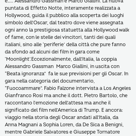
e….. Alessandro Gassman e Marco Giallini. La nuova
puntata di Effetto Notte, interamente realizzata a
Hollywood, guida il pubblico alla scoperta dei luoghi
simbolo dell’Oscar, dal teatro dove viene assegnata
ogni anno la prestigiosa statuetta alla Hollywood walk
of fame, con le stelle dei vincitori, tanti dei quali
italiani, sino alle ‘periferie’ della città che pure fanno
da sfondo ad alcuni dei film in gara come
‘Moonlight’.Eccezionalmente, dall’Italia, la coppia
Alessandro Gassman Marco Giallini, in uscita con
“Beata ignoranza” fa le sue previsioni per gli Oscar. In
gara nella categoria del documentario,
“Fuocoammare”. Fabio Falzone intervista a Los Angeles
Gianfranco Rosi ma anche il dott. Pietro Bartolo, che
raccontano l’emozione dell’attesa ma anche il
significato del film nell’America di Trump. E ancora:
viaggio nella storia degli Oscar andati all’Italia, da
Anna Magnani a Sophia Loren, da De Sica a Benigni,
mentre Gabriele Salvatores e Giuseppe Tornatore