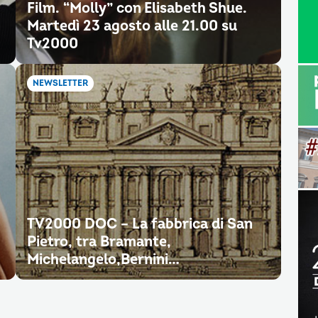
Film. “Molly” con Elisabeth Shue.
Martedì 23 agosto alle 21.00 su
Tv2000
NEWSLETTER
TV2000 DOC – La fabbrica di San
Pietro, tra Bramante,
Michelangelo,Bernini…