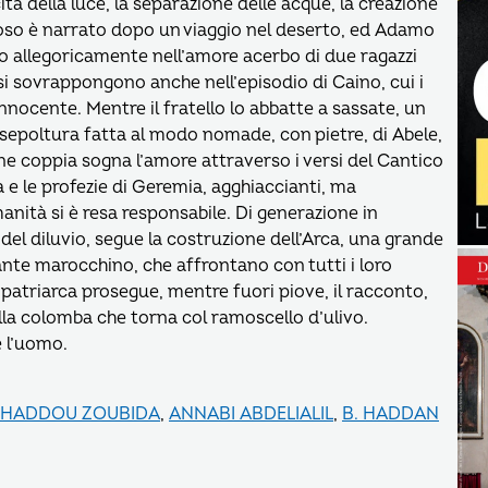
cita della luce, la separazione delle acque, la creazione
riposo è narrato dopo un viaggio nel deserto, ed Adamo
ono allegoricamente nell’amore acerbo di due ragazzi
 si sovrappongono anche nell’episodio di Caino, cui i
innocente. Mentre il fratello lo abbatte a sassate, un
a sepoltura fatta al modo nomade, con pietre, di Abele,
ne coppia sogna l’amore attraverso i versi del Cantico
a e le profezie di Geremia, agghiaccianti, ma
umanità si è resa responsabile. Di generazione in
del diluvio, segue la costruzione dell’Arca, una grande
tlante marocchino, che affrontano con tutti i loro
l patriarca prosegue, mentre fuori piove, il racconto,
della colomba che torna col ramoscello d’ulivo.
e l’uomo.
HADDOU ZOUBIDA
,
ANNABI ABDELIALIL
,
B. HADDAN