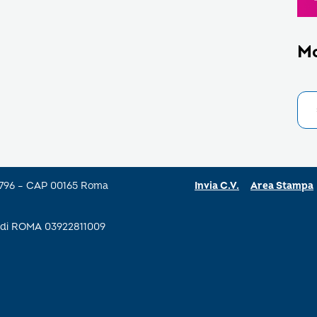
M
a 796 – CAP 00165 Roma
Invia C.V.
Area Stampa
se di ROMA 03922811009