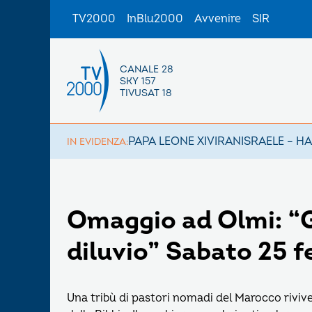
TV2000
InBlu2000
Avvenire
SIR
CANALE 28
SKY 157
TIVUSAT 18
PAPA LEONE XIV
IRAN
ISRAELE – H
IN EVIDENZA:
Omaggio ad Olmi: “Ge
diluvio” Sabato 25 f
Una tribù di pastori nomadi del Marocco rivive,