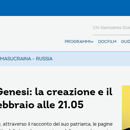
Chi Siamo
Area St
PROGRAMMI
DOCFILM
GUI
AMAS
UCRAINA – RUSSIA
nesi: la creazione e il
ebbraio alle 21.05
 attraverso il racconto del suo patriarca, le pagine