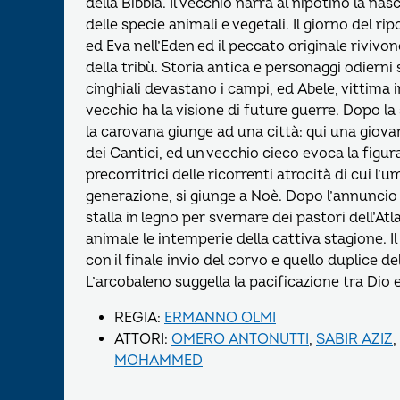
della Bibbia. Il vecchio narra al nipotino la nas
delle specie animali e vegetali. Il giorno del 
ed Eva nell’Eden ed il peccato originale riviv
della tribù. Storia antica e personaggi odierni
cinghiali devastano i campi, ed Abele, vittima 
vecchio ha la visione di future guerre. Dopo l
la carovana giunge ad una città: qui una giova
dei Cantici, ed un vecchio cieco evoca la figur
precorritrici delle ricorrenti atrocità di cui l’
generazione, si giunge a Noè. Dopo l’annuncio 
stalla in legno per svernare dei pastori dell’A
animale le intemperie della cattiva stagione. I
con il finale invio del corvo e quello duplice 
L’arcobaleno suggella la pacificazione tra Dio 
REGIA:
ERMANNO OLMI
ATTORI:
OMERO ANTONUTTI
,
SABIR AZIZ
,
MOHAMMED