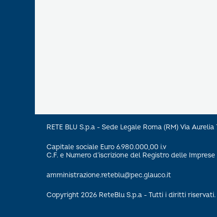
RETE BLU S.p.a - Sede Legale Roma (RM) Via Aureli
Capitale sociale Euro 6.980.000,00 i.v
C.F. e Numero d’iscrizione del Registro delle Impre
amministrazione.reteblu@pec.glauco.it
Copyright 2026 ReteBlu S.p.a - Tutti i diritti riservati.