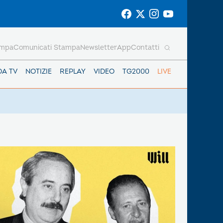
ampa
Comunicati Stampa
Newsletter
App
Contatti
DA TV
NOTIZIE
REPLAY
VIDEO
TG2000
LIVE