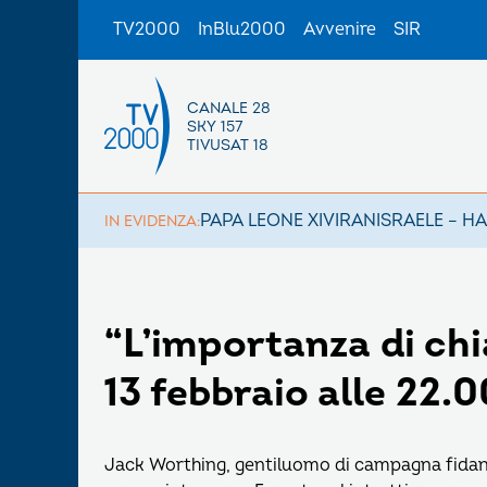
TV2000
InBlu2000
Avvenire
SIR
CANALE 28
SKY 157
TIVUSAT 18
PAPA LEONE XIV
IRAN
ISRAELE – H
IN EVIDENZA:
“L’importanza di ch
13 febbraio alle 22.0
Jack Worthing, gentiluomo di campagna fidanza