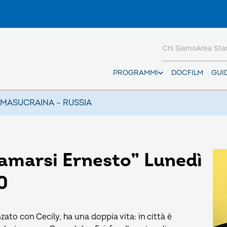
Chi Siamo
Area St
PROGRAMMI
DOCFILM
GUI
AMAS
UCRAINA – RUSSIA
iamarsi Ernesto” Lunedì
0
to con Cecily, ha una doppia vita: in città è