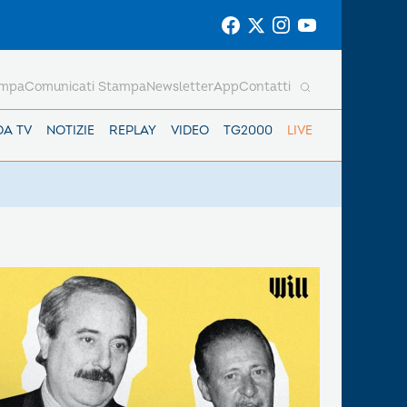
ampa
Comunicati Stampa
Newsletter
App
Contatti
DA TV
NOTIZIE
REPLAY
VIDEO
TG2000
LIVE