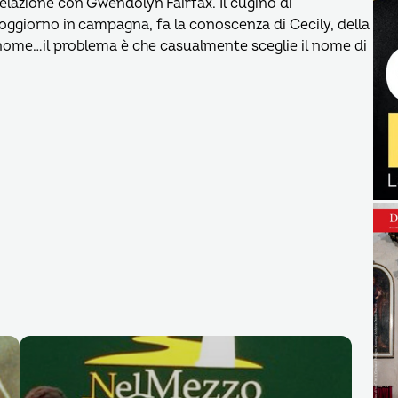
lazione con Gwendolyn Fairfax. Il cugino di
ggiorno in campagna, fa la conoscenza di Cecily, della
nome…il problema è che casualmente sceglie il nome di