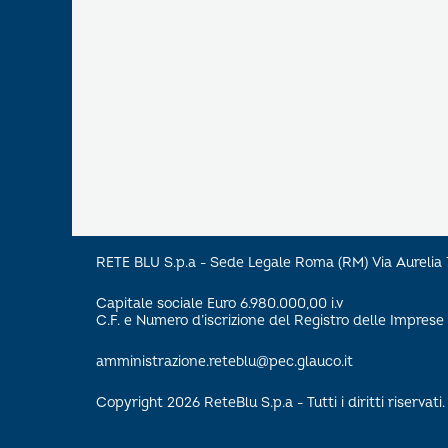
RETE BLU S.p.a - Sede Legale Roma (RM) Via Aureli
Capitale sociale Euro 6.980.000,00 i.v
C.F. e Numero d’iscrizione del Registro delle Impre
amministrazione.reteblu@pec.glauco.it
Copyright 2026 ReteBlu S.p.a - Tutti i diritti riservati.