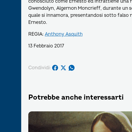
conosciuto come Ernesto ed intrattiene una re
Gwendolyn, Algernon Moncrieff, durante un so
quale si innamora, presentandosi sotto falso 
Ernesto.
REGIA:
Anthony Asquith
13 Febbraio 2017
Condividi:
Potrebbe anche interessarti