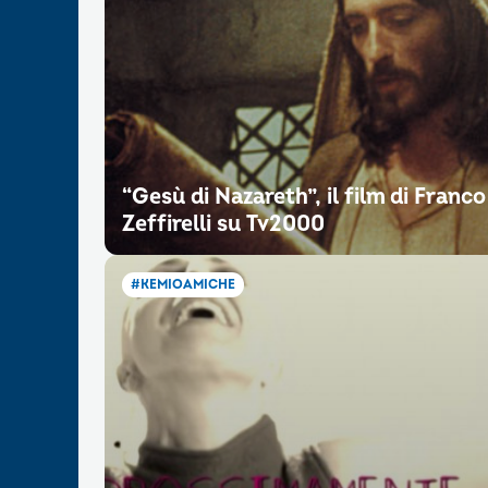
“Gesù di Nazareth”, il film di Franco
Zeffirelli su Tv2000
#KEMIOAMICHE