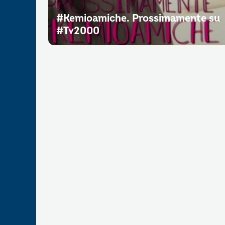
#Kemioamiche. Prossimamente su
#Tv2000