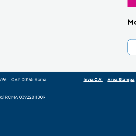
M
a 796 – CAP 00165 Roma
Invia C.V.
Area Stampa
se di ROMA 03922811009