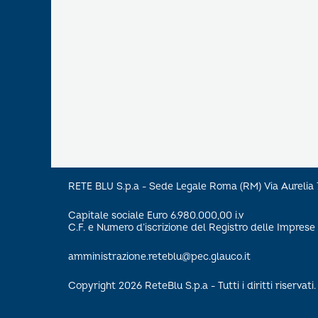
RETE BLU S.p.a - Sede Legale Roma (RM) Via Aureli
Capitale sociale Euro 6.980.000,00 i.v
C.F. e Numero d’iscrizione del Registro delle Impre
amministrazione.reteblu@pec.glauco.it
Copyright 2026 ReteBlu S.p.a - Tutti i diritti riservati.