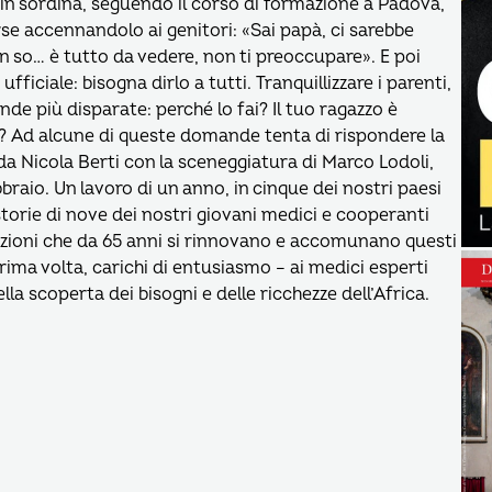
in sordina, seguendo il corso di formazione a Padova,
se accennandolo ai genitori: «Sai papà, ci sarebbe
on so… è tutto da vedere, non ti preoccupare». E poi
 ufficiale: bisogna dirlo a tutti. Tranquillizzare i parenti,
nde più disparate: perché lo fai? Il tuo ragazzo è
? Ad alcune di queste domande tenta di rispondere la
da Nicola Berti con la sceneggiatura di Marco Lodoli,
bbraio. Un lavoro di un anno, in cinque dei nostri paesi
 storie di nove dei nostri giovani medici e cooperanti
vazioni che da 65 anni si rinnovano e accomunano questi
prima volta, carichi di entusiasmo – ai medici esperti
lla scoperta dei bisogni e delle ricchezze dell’Africa.