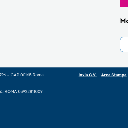
M
a 796 – CAP 00165 Roma
Invia C.V.
Area Stampa
se di ROMA 03922811009