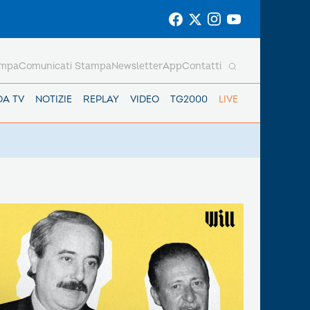
ampa
Comunicati Stampa
Newsletter
App
Contatti
DA TV
NOTIZIE
REPLAY
VIDEO
TG2000
LIVE