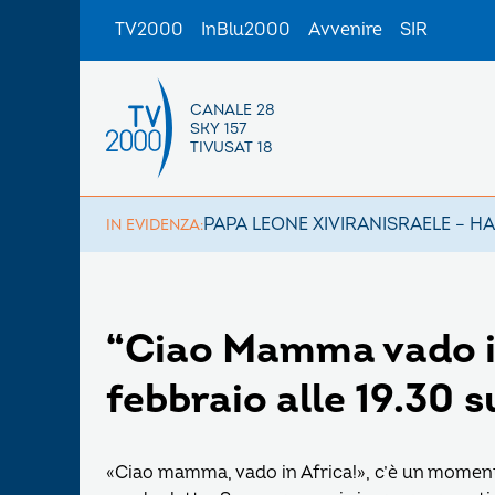
TV2000
InBlu2000
Avvenire
SIR
CANALE 28
SKY 157
TIVUSAT 18
PAPA LEONE XIV
IRAN
ISRAELE – H
IN EVIDENZA:
“Ciao Mamma vado in 
febbraio alle 19.30 
«Ciao mamma, vado in Africa!», c’è un momento