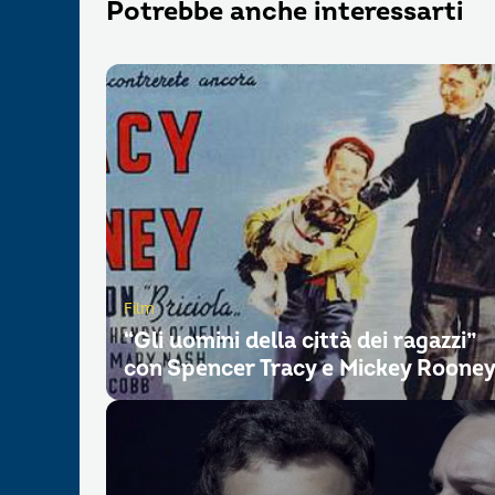
Potrebbe anche interessarti
Film
“Gli uomini della città dei ragazzi”
con Spencer Tracy e Mickey Roone