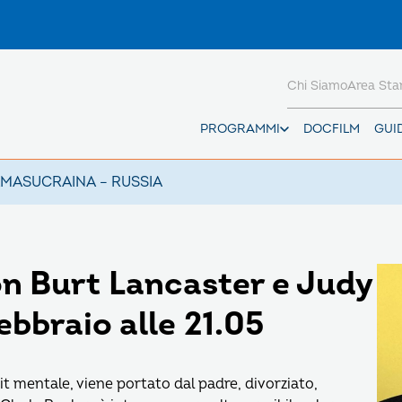
Chi Siamo
Area St
PROGRAMMI
DOCFILM
GUI
AMAS
UCRAINA – RUSSIA
con Burt Lancaster e Judy
ebbraio alle 21.05
 mentale, viene portato dal padre, divorziato,