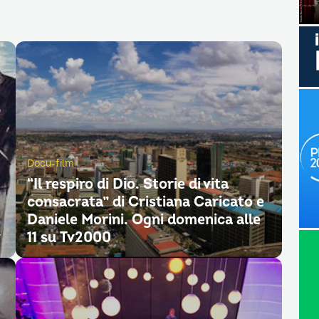
Docu-film
“Il respiro di Dio. Storie di vita
consacrata” di Cristiana Caricato e
Daniele Morini. Ogni domenica alle
y
11 su Tv2000