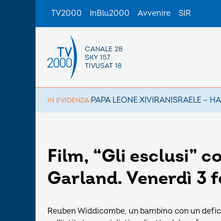
TV2000
InBlu2000
Avvenire
SIR
CANALE 28
SKY 157
TIVUSAT 18
PAPA LEONE XIV
IRAN
ISRAELE – H
IN EVIDENZA:
Film, “Gli esclusi” 
Garland. Venerdì 3 f
Reuben Widdicombe, un bambino con un deficit