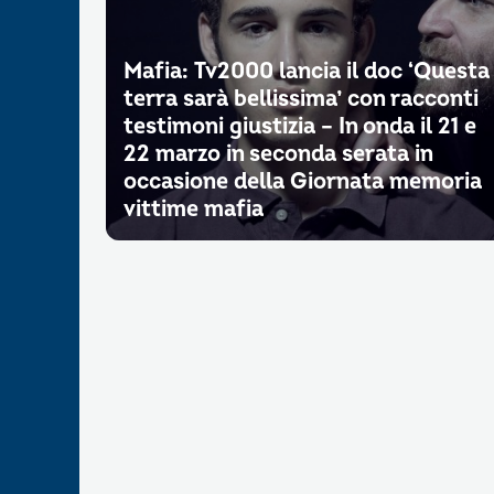
Mafia: Tv2000 lancia il doc ‘Questa
terra sarà bellissima’ con racconti
testimoni giustizia – In onda il 21 e
22 marzo in seconda serata in
occasione della Giornata memoria
vittime mafia