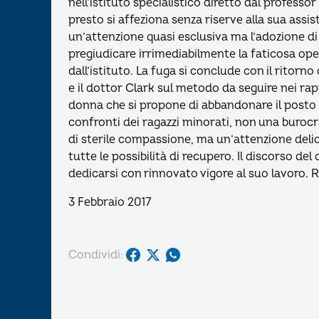
nell’istituto specialistico diretto dal professo
presto si affeziona senza riserve alla sua ass
un’attenzione quasi esclusiva ma l’adozione di 
pregiudicare irrimediabilmente la faticosa op
dall’istituto. La fuga si conclude con il ritorn
e il dottor Clark sul metodo da seguire nei rapp
donna che si propone di abbandonare il posto il
confronti dei ragazzi minorati, non una buroc
di sterile compassione, ma un’attenzione deli
tutte le possibilità di recupero. Il discorso del
dedicarsi con rinnovato vigore al suo lavoro. 
3 Febbraio 2017
Condividi: