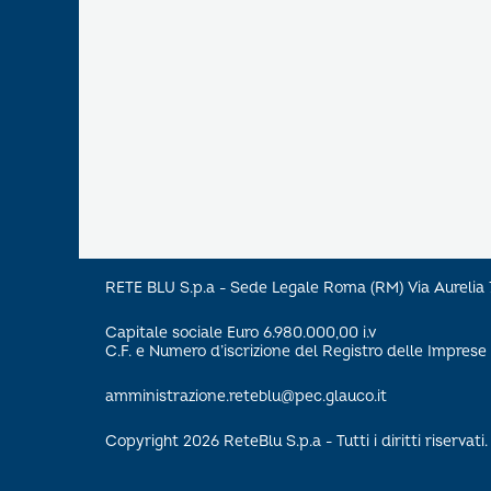
RETE BLU S.p.a - Sede Legale Roma (RM) Via Aureli
Capitale sociale Euro 6.980.000,00 i.v
C.F. e Numero d’iscrizione del Registro delle Impre
amministrazione.reteblu@pec.glauco.it
Copyright 2026 ReteBlu S.p.a - Tutti i diritti riservati.