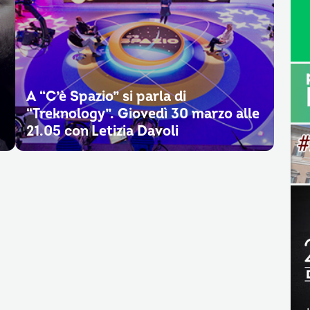
A “C’è Spazio” si parla di
“Treknology”. Giovedì 30 marzo alle
21.05 con Letizia Davoli