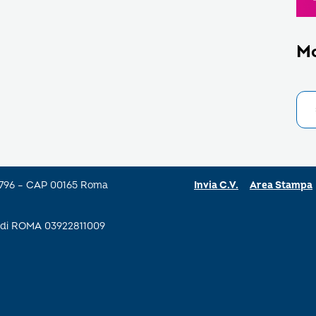
M
a 796 – CAP 00165 Roma
Invia C.V.
Area Stampa
se di ROMA 03922811009