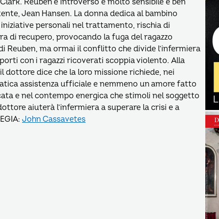
r Clark. Reuben è introverso e molto sensibile e ben
istente, Jean Hansen. La donna dedica al bambino
iniziative personali nel trattamento, rischia di
era di recupero, provocando la fuga del ragazzo
o di Reuben, ma ormai il conflitto che divide l’infermiera
orti con i ragazzi ricoverati scoppia violento. Alla
 dottore dice che la loro missione richiede, nei
ratica assistenza ufficiale e nemmeno un amore fatto
cata e nel contempo energica che stimoli nel soggetto
 dottore aiuterà l’infermiera a superare la crisi e a
REGIA:
John Cassavetes