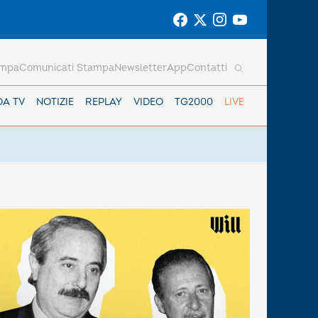
ampa
Comunicati Stampa
Newsletter
App
Contatti
DA TV
NOTIZIE
REPLAY
VIDEO
TG2000
LIVE