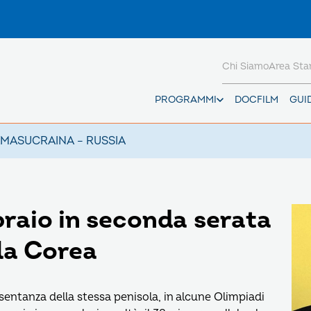
Chi Siamo
Area St
PROGRAMMI
DOCFILM
GUI
AMAS
UCRAINA – RUSSIA
braio in seconda serata
la Corea
sentanza della stessa penisola, in alcune Olimpiadi