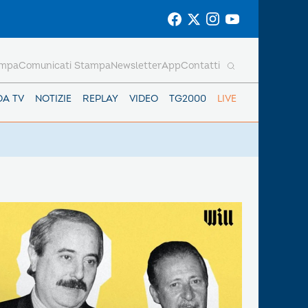
ampa
Comunicati Stampa
Newsletter
App
Contatti
DA TV
NOTIZIE
REPLAY
VIDEO
TG2000
LIVE