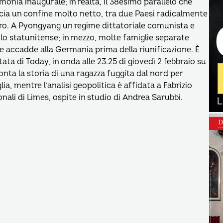
nia inaugurale; in realtà, il 38esimo parallelo che
ccia un confine molto netto, tra due Paesi radicalmente
oro. A Pyongyang un regime dittatoriale comunista e
ilo statunitense; in mezzo, molte famiglie separate
e accadde alla Germania prima della riunificazione. È
ata di Today, in onda alle 23.25 di giovedì 2 febbraio su
nta la storia di una ragazza fuggita dal nord per
lia, mentre l’analisi geopolitica è affidata a Fabrizio
onali di Limes, ospite in studio di Andrea Sarubbi.