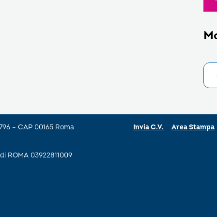
M
a 796 – CAP 00165 Roma
Invia C.V.
Area Stampa
se di ROMA 03922811009