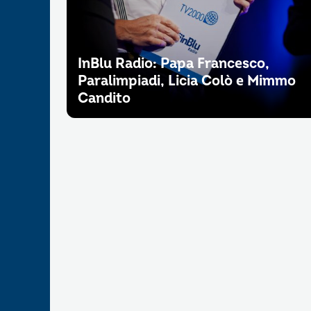
InBlu Radio: Papa Francesco,
Paralimpiadi, Licia Colò e Mimmo
Candito