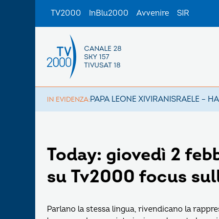
TV2000
InBlu2000
Avvenire
SIR
CANALE 28
SKY 157
TIVUSAT 18
PAPA LEONE XIV
IRAN
ISRAELE – H
IN EVIDENZA:
Today: giovedì 2 feb
su Tv2000 focus sul
Parlano la stessa lingua, rivendicano la rappre