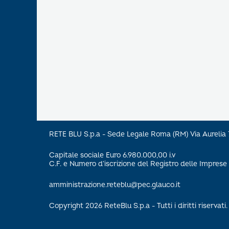
RETE BLU S.p.a - Sede Legale Roma (RM) Via Aureli
Capitale sociale Euro 6.980.000,00 i.v
C.F. e Numero d’iscrizione del Registro delle Impre
amministrazione.reteblu@pec.glauco.it
Copyright 2026 ReteBlu S.p.a - Tutti i diritti riservati.