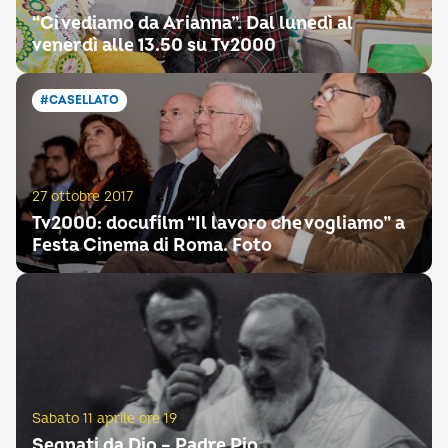
“Ci vediamo da Arianna”. Dal lunedì al
venerdì alle 13.50 su Tv2000
#CASELLATO
27 ottobre 2017
Tv2000: docufilm “Il lavoro che vogliamo” a
Festa Cinema di Roma. Foto
Sabato 11 aprile ore 19
Segnati da Dio – Padre Pio