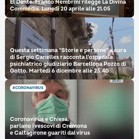
El Dante. Franco Nembrini rilegge La Divina
Commedia. Lunedì 20 aprile alle 21.05
Questa settimana “Storie e persone” a cura
di Sergio Canelles racconta l’ospedale
psichiatrico giudiziario Barcellona Pozzo di
Gotto. Martedì 6 dicembre alle 23.40
#CORONAVIRUS
Coronavirus e Chiesa:
parlano i vescovi di Cremona
e Caltagirone guariti dal virus