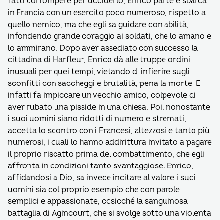
fatti corrompere per ucciderlo, Enrico parte e sbarca
in Francia con un esercito poco numeroso, rispetto a
quello nemico, ma che egli sa guidare con abilità,
infondendo grande coraggio ai soldati, che lo amano e
lo ammirano. Dopo aver assediato con successo la
cittadina di Harfleur, Enrico dà alle truppe ordini
inusuali per quei tempi, vietando di infierire sugli
sconfitti con saccheggi e brutalità, pena la morte. E
infatti fa impiccare un vecchio amico, colpevole di
aver rubato una pisside in una chiesa. Poi, nonostante
i suoi uomini siano ridotti di numero e stremati,
accetta lo scontro con i Francesi, altezzosi e tanto più
numerosi, i quali lo hanno addirittura invitato a pagare
il proprio riscatto prima del combattimento, che egli
affronta in condizioni tanto svantaggiose. Enrico,
affidandosi a Dio, sa invece incitare al valore i suoi
uomini sia col proprio esempio che con parole
semplici e appassionate, cosicché la sanguinosa
battaglia di Agincourt, che si svolge sotto una violenta