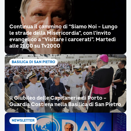
Continua il cammino di “Siamo Noi – Lungo
le strade della Misericordia”, con l’invito
evangelico a “Visitare i carcerati”. Martedì
alle 21.00 su Tv2000
BASILICA DI SAN PIETRO
Il Giubileo delle Capitanerie di Porto –
Guardia Costiera nella Basilica di San Pietro
NEWSLETTER