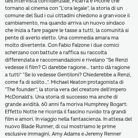
dell’intervista confidenziale, Ficarra e Picone che
tornano al cinema con “L’ora legale”, la storia di un
comune del Sud i cui cittadini chiedono a gran voce il
cambiamento, ma quando arriva un nuovo sindaco
che inizia a fare pagare le tasse a tutti, la comunità si
pente di averlo eletto. Una commedia amara ma
molto divertente. Con Fabio Falzone i due comici
scherzano con battute a raffica su raccolta
differenziata e raccomandazioni e rivelano “Se Renzi
vedesse il film? Ci darebbe ragione… tanto dà ragione
a tutti” “Se lo vedesse Gentiloni? Chiederebbe a Renzi,
come fa di solito…”. Michael Keaton protagonista di
“The founder”, la storia vera del creatore dell’impero
McDonald’s. Una storia di successo ma anche di
grande avidità. 60 anni fa moriva Humphrey Bogart:
Effetto Notte ne ricorda il fascino ruvido tra grandi
film e amori. In viaggio nella fantascienza. In attesa del
nuovo Blade Runner, di cui mostriamo le prime
esclusive immagini, Amy Adams e Jeremy Renner