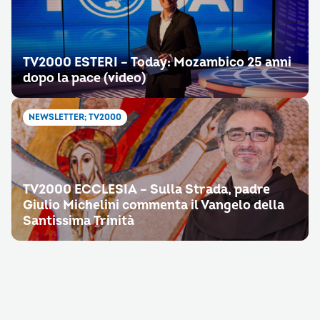
TV2000 ESTERI – Today: Mozambico 25 anni
dopo la pace (video)
NEWSLETTER; TV2000
TV2000 ECCLESIA – Sulla Strada, padre
Giulio Michelini commenta il Vangelo della
Santissima Trinità