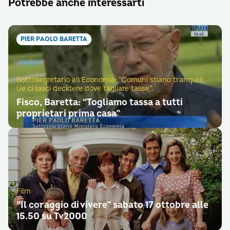
Potrebbe anche interessarti
PIER PAOLO BARETTA
Sottosegretario all’Economia: “Comuni stiano tranquilli.
Ue ci lasci decidere dove tagliare tasse”.
Fisco, Baretta: “Togliamo tassa a tutti
proprietari prima casa”
Film
“Il coraggio di vivere” sabato 17 ottobre alle
15.50 su Tv2000