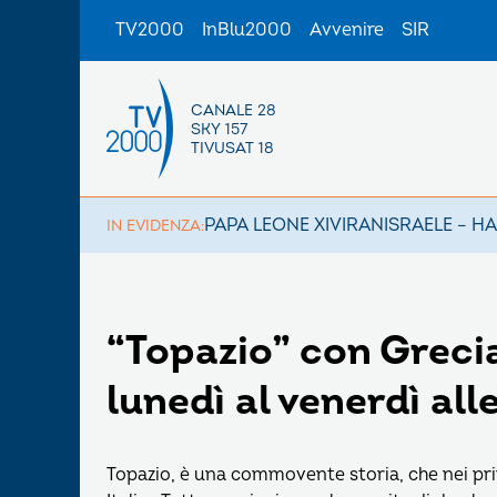
TV2000
InBlu2000
Avvenire
SIR
CANALE 28
SKY 157
TIVUSAT 18
PAPA LEONE XIV
IRAN
ISRAELE – H
IN EVIDENZA:
“Topazio” con Greci
lunedì al venerdì al
Topazio, è una commovente storia, che nei pri