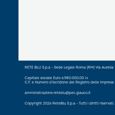
RETE BLU S.p.a - Sede Legale Roma (RM) Via Aureli
Capitale sociale Euro 6.980.000,00 i.v
C.F. e Numero d’iscrizione del Registro delle Impre
amministrazione.reteblu@pec.glauco.it
Copyright 2026 ReteBlu S.p.a - Tutti i diritti riservati.