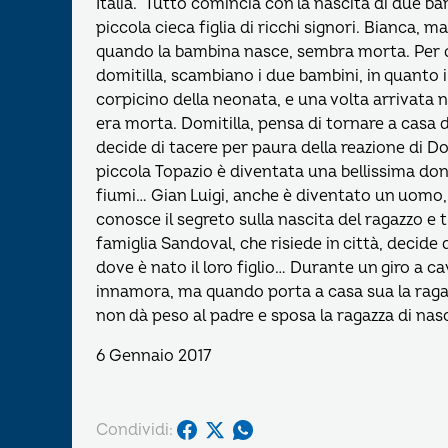
Italia. Tutto comincia con la nascita di due bamb
piccola cieca figlia di ricchi signori. Bianca, 
quando la bambina nasce, sembra morta. Per que
domitilla, scambiano i due bambini, in quanto il
corpicino della neonata, e una volta arrivata 
era morta. Domitilla, pensa di tornare a casa
decide di tacere per paura della reazione di Do
piccola Topazio è diventata una bellissima donna
fiumi… Gian Luigi, anche è diventato un uomo
conosce il segreto sulla nascita del ragazzo e
famiglia Sandoval, che risiede in città, decide
dove è nato il loro figlio… Durante un giro a ca
innamora, ma quando porta a casa sua la ragazza
non dà peso al padre e sposa la ragazza di nas
6 Gennaio 2017
Condividi: