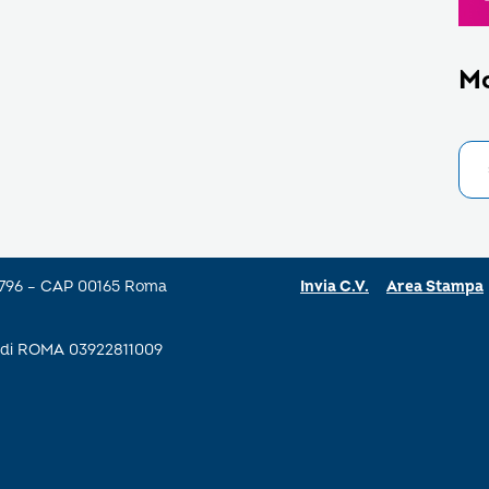
M
a 796 – CAP 00165 Roma
Invia C.V.
Area Stampa
se di ROMA 03922811009