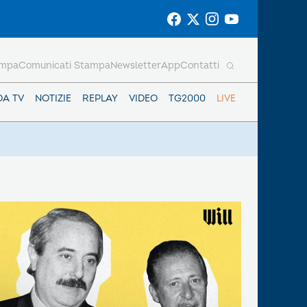
ampa
Comunicati Stampa
Newsletter
App
Contatti
DA TV
NOTIZIE
REPLAY
VIDEO
TG2000
LIVE