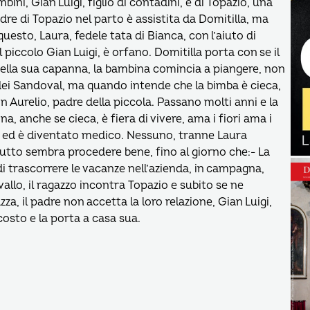
ini, Gian Luigi, figlio di contadini, e di Topazio, una
madre di Topazio nel parto è assistita da Domitilla, ma
sto, Laura, fedele tata di Bianca, con l’aiuto di
 piccolo Gian Luigi, è orfano. Domitilla porta con se il
nella sua capanna, la bambina comincia a piangere, non
 dei Sandoval, ma quando intende che la bimba è cieca,
n Aurelio, padre della piccola. Passano molti anni e la
, anche se cieca, è fiera di vivere, ama i fiori ama i
, ed è diventato medico. Nessuno, tranne Laura
 tutto sembra procedere bene, fino al giorno che:- La
 di trascorrere le vacanze nell’azienda, in campagna,
vallo, il ragazzo incontra Topazio e subito se ne
, il padre non accetta la loro relazione, Gian Luigi,
costo e la porta a casa sua.