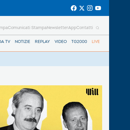
ampa
Comunicati Stampa
Newsletter
App
Contatti
DA TV
NOTIZIE
REPLAY
VIDEO
TG2000
LIVE