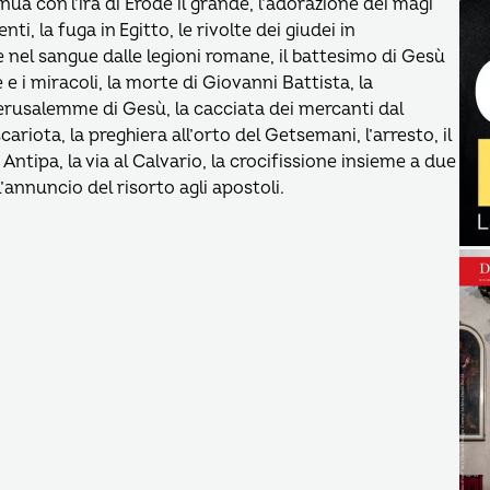
inua con l’ira di Erode il grande, l’adorazione dei magi
ti, la fuga in Egitto, le rivolte dei giudei in
nel sangue dalle legioni romane, il battesimo di Gesù
 e i miracoli, la morte di Giovanni Battista, la
 Gerusalemme di Gesù, la cacciata dei mercanti dal
ariota, la preghiera all’orto del Getsemani, l’arresto, il
ntipa, la via al Calvario, la crocifissione insieme a due
l’annuncio del risorto agli apostoli.