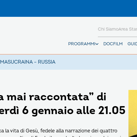
Chi Siamo
Area St
PROGRAMMI
DOCFILM
GUI
AMAS
UCRAINA – RUSSIA
a mai raccontata” di
rdì 6 gennaio alle 21.05
ca la vita di Gesù, fedele alla narrazione dei quattro