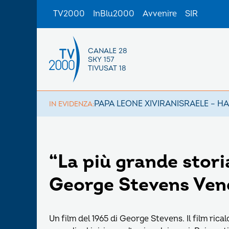
TV2000
InBlu2000
Avvenire
SIR
CANALE 28
SKY 157
TIVUSAT 18
PAPA LEONE XIV
IRAN
ISRAELE – H
IN EVIDENZA:
“La più grande stori
George Stevens Vene
Un film del 1965 di George Stevens. Il film rical