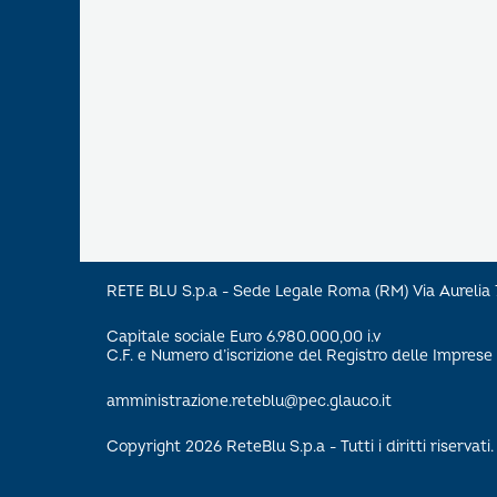
RETE BLU S.p.a - Sede Legale Roma (RM) Via Aureli
Capitale sociale Euro 6.980.000,00 i.v
C.F. e Numero d’iscrizione del Registro delle Impre
amministrazione.reteblu@pec.glauco.it
Copyright 2026 ReteBlu S.p.a - Tutti i diritti riservati.