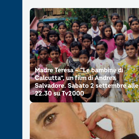
Madre Teresa – “Le bambine di
Calcutta”, un film di Andrea
Salvadore. Sabato 2 settembre alle
22.30 su Tv2000