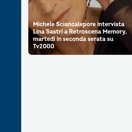
Michele Sciancalepore intervista
Lina Sastri a Retroscena Memory,
martedì in seconda serata su
Tv2000