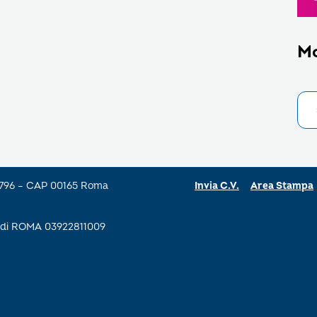
M
a 796 – CAP 00165 Roma
Invia C.V.
Area Stampa
se di ROMA 03922811009