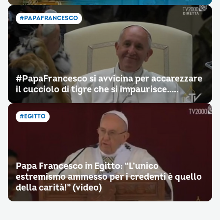
#PAPAFRANCESCO
‪#‎PapaFrancesco‬ si avvicina per accarezzare
il cucciolo di tigre che si impaurisce…..
#EGITTO
Papa Francesco in Egitto: “L’unico
estremismo ammesso per i credenti è quello
della carità!” (video)