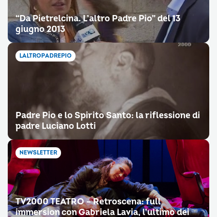
“Da Pietrelcina. L’altro Padre Pio” del 13
giugno 2013
LALTROPADREPIO
Padre Pio e lo Spirito Santo: la riflessione di
padre Luciano Lotti
NEWSLETTER
TV2000 TEATRO – Retroscena: full
immersion con Gabriela Lavia, l’ultimo dei