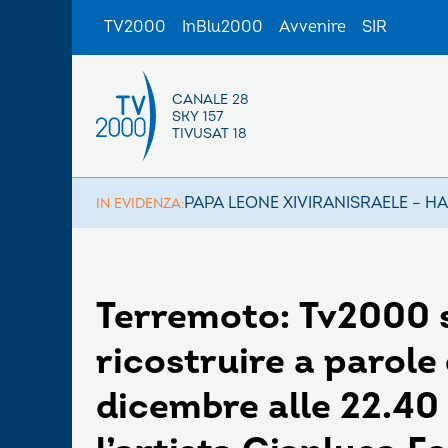
TV2000
InBlu2000
Avvenire
SIR
CANALE 28
SKY 157
TIVUSAT 18
PAPA LEONE XIV
IRAN
ISRAELE – H
IN EVIDENZA:
Terremoto: Tv2000 s
ricostruire a parole
dicembre alle 22.40