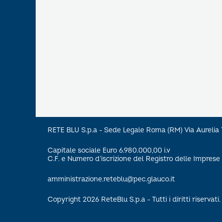
RETE BLU S.p.a - Sede Legale Roma (RM) Via Aureli
Capitale sociale Euro 6.980.000,00 i.v
C.F. e Numero d’iscrizione del Registro delle Impre
amministrazione.reteblu@pec.glauco.it
Copyright 2026 ReteBlu S.p.a - Tutti i diritti riservati.