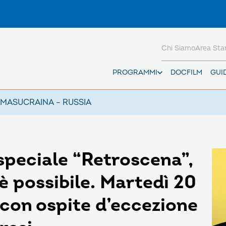
Chi Siamo
Area St
PROGRAMMI
DOCFILM
GUI
AMAS
UCRAINA – RUSSIA
peciale “Retroscena”,
 è possibile. Martedì 20
 con ospite d’eccezione