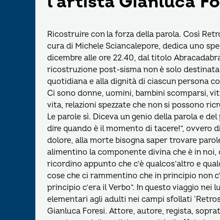
l’artista Gianluca Fo
Ricostruire con la forza della parola. Così Re
cura di Michele Sciancalepore, dedica uno spe
dicembre alle ore 22.40, dal titolo Abracadabr
ricostruzione post-sisma non è solo destinata a
quotidiana e alla dignità di ciascun persona co
Ci sono donne, uomini, bambini scomparsi, vit
vita, relazioni spezzate che non si possono ric
Le parole sì. Diceva un genio della parola e d
dire quando è il momento di tacere!”, ovvero di 
dolore, alla morte bisogna saper trovare parole
alimentino la componente divina che è in noi, ch
ricordino appunto che c’è qualcos’altro e qualcos
cose che ci rammentino che in principio non c’er
principio c’era il Verbo”. In questo viaggio nei l
elementari agli adulti nei campi sfollati ‘Retros
Gianluca Foresi. Attore, autore, regista, sopr