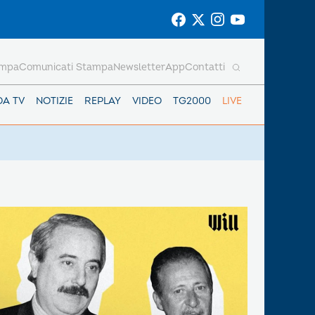
ampa
Comunicati Stampa
Newsletter
App
Contatti
DA TV
NOTIZIE
REPLAY
VIDEO
TG2000
LIVE