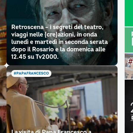
Retroscena – i segreti del teatro,
viaggi nelle {cre}azioni, in onda
lunedì e martedì in seconda serata
dopo il Rosario e la domenica alle
12.45 su Tv2000.
#PAPAFRANCESCO
La visita di Papa Francesco a