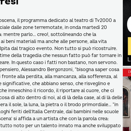
resi
troscena, il programma dedicato al teatro di Tv2000 a
ciale dalle zone terremotate, in onda martedì 20
a: mentre parlo… creo!, sottolineando che la
i beni materiali ma anche alle persone, alla vita
lpita dal tragico evento. Non tutto si può ricostruire.
time della tragedia che nessun fatto può far tornare in
reare. In questo caso i fatti non bastano, non servono.
el pensiero, Alessandro Bergonzoni, “bisogna saper cosa
fronte alla perdita, alla mancanza, alla sofferenza, al
 significative, che abbiano senso, che risveglino e
e inneschino il ricordo, il riportare al cuore, che ci
a di alto dentro di noi, al di là della case, al di là delle
a il sole, la luna, la pietra o il brodo primordiale… “in
uoghi feriti dell’Italia Centrale, dai bambini nelle scuole
cena’ si affida a un artista che con la parola crea:
attutto noto per un talento innato ma anche sviluppato