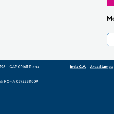
M
a 796 – CAP 00165 Roma
Invia C.V.
Area Stampa
se di ROMA 03922811009