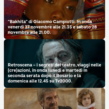
“Bakhita” di Giacomo Campiotti. In onda
venerdì 27 novembre alle 21.35 e sabato 28
novembre alle 21.00.
Retroscena – i segreti del teatro, viaggi nelle
{cre}azioni, in onda lunedì e martedì in
seconda serata dopo il Rosario e la
domenica alle 12.45 su Tv2000.