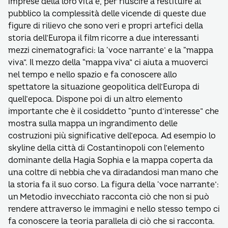
imprese della loro vita e, per riuscire a restituire al
pubblico la complessità delle vicende di queste due
figure di rilievo che sono veri e propri artefici della
storia dell’Europa il film ricorre a due interessanti
mezzi cinematografici: la ‘voce narrante’ e la “mappa
viva”. Il mezzo della “mappa viva” ci aiuta a muoverci
nel tempo e nello spazio e fa conoscere allo
spettatore la situazione geopolitica dell’Europa di
quell’epoca. Dispone poi di un altro elemento
importante che è il cosiddetto “punto d’interesse” che
mostra sulla mappa un ingrandimento delle
costruzioni più significative dell’epoca. Ad esempio lo
skyline della città di Costantinopoli con l’elemento
dominante della Hagia Sophia e la mappa coperta da
una coltre di nebbia che va diradandosi man mano che
la storia fa il suo corso. La figura della ‘voce narrante’:
un Metodio invecchiato racconta ciò che non si può
rendere attraverso le immagini e nello stesso tempo ci
fa conoscere la teoria parallela di ciò che si racconta.