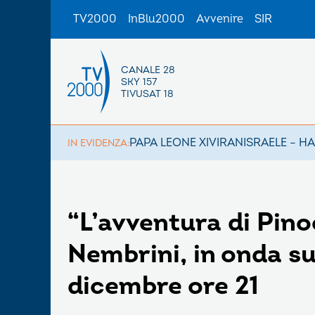
TV2000
InBlu2000
Avvenire
SIR
CANALE 28
SKY 157
TIVUSAT 18
PAPA LEONE XIV
IRAN
ISRAELE – H
IN EVIDENZA:
“L’avventura di Pin
Nembrini, in onda s
dicembre ore 21