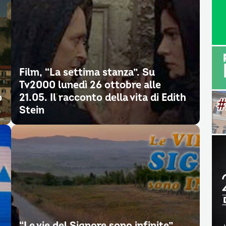
Film, “La settima stanza”. Su
Tv2000 lunedì 26 ottobre alle
o
21.05. Il racconto della vita di Edith
Stein
“Le vie del Signore sono infinite”