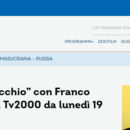
Chi Siamo
Area St
PROGRAMMI
DOCFILM
GUI
AMAS
UCRAINA – RUSSIA
occhio” con Franco
u Tv2000 da lunedì 19