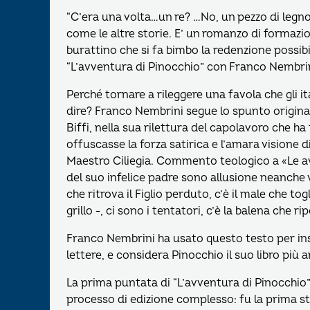
“C’era una volta…un re? …No, un pezzo di leg
come le altre storie. E’ un romanzo di formazion
burattino che si fa bimbo la redenzione possib
“L’avventura di Pinocchio” con Franco Nembrini
Perché tornare a rileggere una favola che gli
dire? Franco Nembrini segue lo spunto origi
Biffi, nella sua rilettura del capolavoro che ha
offuscasse la forza satirica e l’amara visione d
Maestro Ciliegia. Commento teologico a «Le avv
del suo infelice padre sono allusione neanche v
che ritrova il Figlio perduto, c’è il male che togl
grillo -, ci sono i tentatori, c’è la balena che r
Franco Nembrini ha usato questo testo per ins
lettere, e considera Pinocchio il suo libro p
La prima puntata di “L’avventura di Pinocchio” 
processo di edizione complesso: fu la prima s