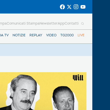
ampa
Comunicati Stampa
Newsletter
App
Contatti
DA TV
NOTIZIE
REPLAY
VIDEO
TG2000
LIVE