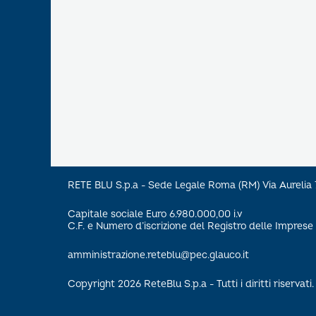
RETE BLU S.p.a - Sede Legale Roma (RM) Via Aureli
Capitale sociale Euro 6.980.000,00 i.v
C.F. e Numero d’iscrizione del Registro delle Impre
amministrazione.reteblu@pec.glauco.it
Copyright 2026 ReteBlu S.p.a - Tutti i diritti riservati.