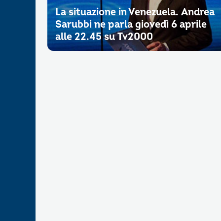
La situazione in Venezuela. Andrea
Sarubbi ne parla giovedì 6 aprile
alle 22.45 su Tv2000