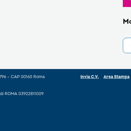
M
a 796 – CAP 00165 Roma
Invia C.V.
Area Stampa
se di ROMA 03922811009