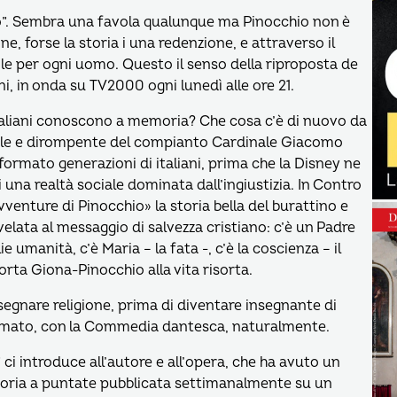
no”. Sembra una favola qualunque ma Pinocchio non è
e, forse la storia i una redenzione, e attraverso il
ile per ogni uomo. Questo il senso della riproposta de
, in onda su TV2000 ogni lunedì alle ore 21.
 italiani conoscono a memoria? Che cosa c’è di nuovo da
nale e dirompente del compianto Cardinale Giacomo
 formato generazioni di italiani, prima che la Disney ne
i una realtà sociale dominata dall’ingiustizia. In Contro
enture di Pinocchio» la storia bella del burattino e
elata al messaggio di salvezza cristiano: c’è un Padre
ie umanità, c’è Maria – la fata -, c’è la coscienza – il
iporta Giona-Pinocchio alla vita risorta.
egnare religione, prima di diventare insegnante di
iù amato, con la Commedia dantesca, naturalmente.
ci introduce all’autore e all’opera, che ha avuto un
toria a puntate pubblicata settimanalmente su un