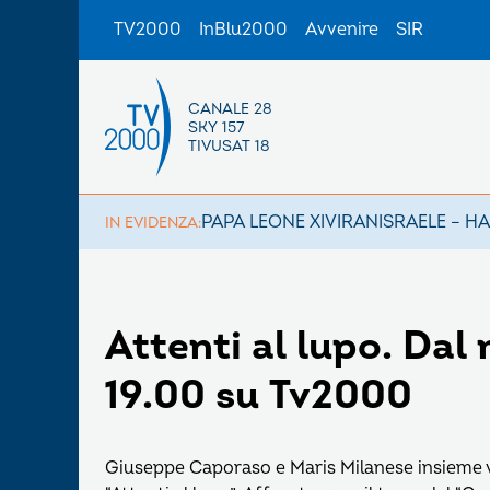
TV2000
InBlu2000
Avvenire
SIR
CANALE 28
SKY 157
TIVUSAT 18
PAPA LEONE XIV
IRAN
ISRAELE – H
IN EVIDENZA:
Attenti al lupo. Dal 
19.00 su Tv2000
Giuseppe Caporaso e Maris Milanese insieme 