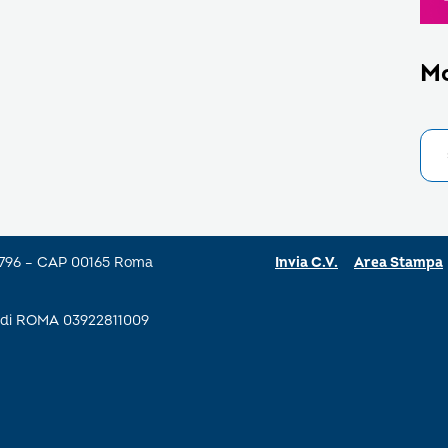
M
a 796 – CAP 00165 Roma
Invia C.V.
Area Stampa
se di ROMA 03922811009