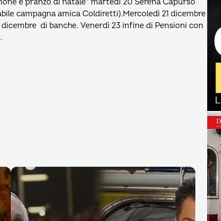
Cenone e pranzo di natale” martedì 20 Serena Capurso
sabile campagna amica Coldiretti).Mercoledì 21 dicembre
dicembre di banche. Venerdì 23 infine di Pensioni con
.