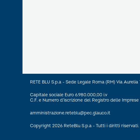
RETE BLU S.p.a - Sede Legale Roma (RM) Via Aureli
Capitale sociale Euro 6.980.000,00 i.v
C.F. e Numero d’iscrizione del Registro delle Impre
amministrazione.reteblu@pec.glauco.it
Copyright 2026 ReteBlu S.p.a - Tutti i diritti riservati.