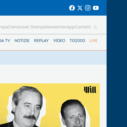
ampa
Comunicati Stampa
Newsletter
App
Contatti
DA TV
NOTIZIE
REPLAY
VIDEO
TG2000
LIVE