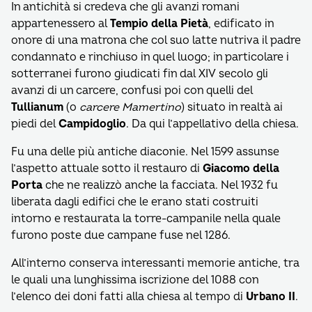
In antichità si credeva che gli avanzi romani
appartenessero al
Tempio della Pietà
, edificato in
onore di una matrona che col suo latte nutriva il padre
condannato e rinchiuso in quel luogo; in particolare i
sotterranei furono giudicati fin dal XIV secolo gli
avanzi di un carcere, confusi poi con quelli del
Tullianum
(o
carcere Mamertino
) situato in realtà ai
piedi del
Campidoglio
. Da qui l’appellativo della chiesa.
Fu una delle più antiche diaconie. Nel 1599 assunse
l’aspetto attuale sotto il restauro di
Giacomo della
Porta
che ne realizzò anche la facciata. Nel 1932 fu
liberata dagli edifici che le erano stati costruiti
intorno e restaurata la torre-campanile nella quale
furono poste due campane fuse nel 1286.
All’interno conserva interessanti memorie antiche, tra
le quali una lunghissima iscrizione del 1088 con
l’elenco dei doni fatti alla chiesa al tempo di
Urbano II
.