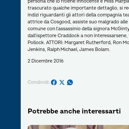
persona che lo ritiene innocente è Miss Marple
trascurato qualche importante dettaglio, si rec
indizi riguardanti gli attori della compagnia t
attrice da Cosgood, assiste suo malgrado alle u
comune con l’assassinio della signora McGinty
dall’ispettore Craddock a non interessarsene, 
Pollock. ATTORI: Margaret Rutherford, Ron Mo
Jenkins, Ralph Michael, James Bolam.
2 Dicembre 2016
Condividi:
Potrebbe anche interessarti