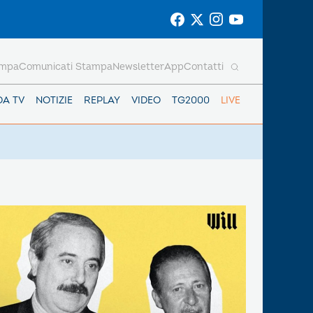
ampa
Comunicati Stampa
Newsletter
App
Contatti
DA TV
NOTIZIE
REPLAY
VIDEO
TG2000
LIVE