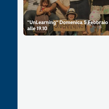
“UnLearning” Domenica 5 Febbraio
alle 19.10