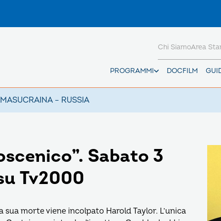
Chi Siamo
Area St
PROGRAMMI
DOCFILM
GUI
AMAS
UCRAINA – RUSSIA
oscenico”. Sabato 3
 su Tv2000
a sua morte viene incolpato Harold Taylor. L’unica