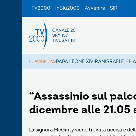
TV2000
InBlu2000
Avvenire
SIR
CANALE 28
SKY 157
TIVUSAT 18
PAPA LEONE XIV
IRAN
ISRAELE – H
IN EVIDENZA:
“Assassinio sul palc
dicembre alle 21.05
La signora McGinty viene trovata uccisa e dell