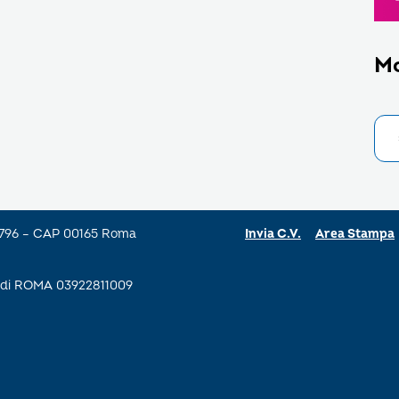
M
a 796 – CAP 00165 Roma
Invia C.V.
Area Stampa
se di ROMA 03922811009