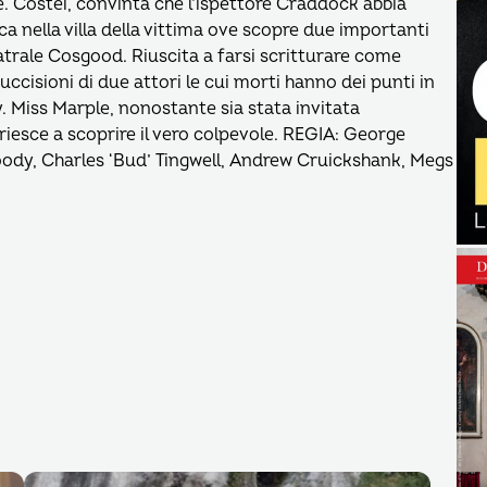
. Costei, convinta che l’ispettore Craddock abbia
a nella villa della vittima ove scopre due importanti
eatrale Cosgood. Riuscita a farsi scritturare come
ccisioni di due attori le cui morti hanno dei punti in
. Miss Marple, nonostante sia stata invitata
riesce a scoprire il vero colpevole. REGIA: George
ody, Charles ‘Bud’ Tingwell, Andrew Cruickshank, Megs