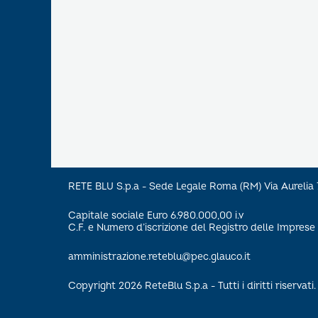
RETE BLU S.p.a - Sede Legale Roma (RM) Via Aureli
Capitale sociale Euro 6.980.000,00 i.v
C.F. e Numero d’iscrizione del Registro delle Impre
amministrazione.reteblu@pec.glauco.it
Copyright 2026 ReteBlu S.p.a - Tutti i diritti riservati.