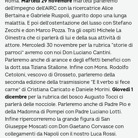
Roma.
Martedì 29 novembre
martedì parleremo
dell’impegno dell’AIRC con la ricercatrice Alice
Bertaina e Gabriele Ruspoli, guarito dopo una lunga
malattia. E poi dell’ostentazione del lusso con Stefano
Zecchi e don Marco Pozza. Tra gli ospiti Michele La
Ginestra che ci parlerà di lui e della sua attività di
attore. Mercoledì 30 novembre per la rubrica “storie di
parroci” avremo con noi Don Luciano Cantini.
Parleremo anche di arance e degli effetti benefici con
la dott.ssa Tiziana Stallone. Infine con Mons. Rodolfo
Cetoloni, vescovo di Grosseto, parleremo della
seconda edizione della trasmissione “E Il verbo si fece
carne” di Cristiana Caricato e Daniele Morini.
Giovedì 1
dicembre
per la rubrica del bosco Augusto Tocci ci
parlerà delle nocciole. Parleremo anche di Padre Pio e
della Madonna di Pompei con Padre Luciano Lotti.
Infine ripercorreremo la grande figura di San
Giuseppe Moscati con Don Gaetano Corvasce con
collegamenti da Napoli con il nostro Luca Rossi.