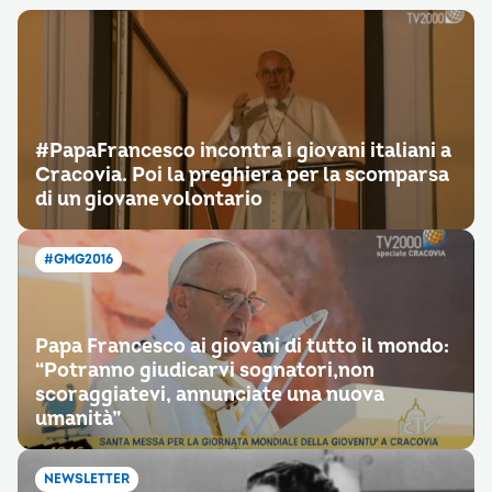
#PapaFrancesco incontra i giovani italiani a
Cracovia. Poi la preghiera per la scomparsa
di un giovane volontario
#GMG2016
Papa Francesco ai giovani di tutto il mondo:
“Potranno giudicarvi sognatori,non
scoraggiatevi, annunciate una nuova
umanità”
NEWSLETTER