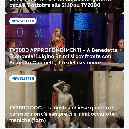
onda il 7 ottobre alle 21.10 su TV2000
NEWSLETTER
TV2000 APPROFONDIMENTI – A Benedetta
Economia! Luigino Bruni si confronta con
Brunello Cucinelli, il re del cashmere
NEWSLETTER
TV2000 DOC – La nostra chiesa: quando il
parroco non c’è sempre ci si rimboccano le
maniche (foto)