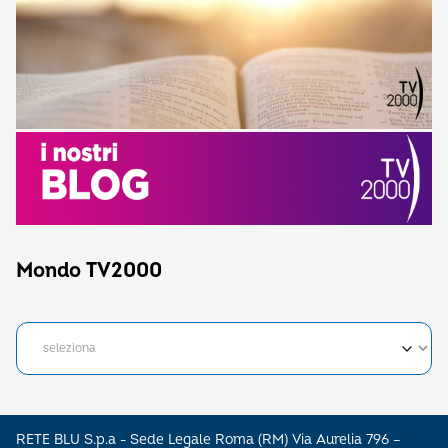
Mondo TV2000
RETE BLU S.p.a - Sede Legale Roma (RM) Via Aurelia 796 –