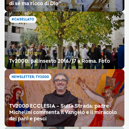
di sé ma ricco di Dio”
#CASELLATO
Lunedì 17 ottobre
Tv2000: palinsesto 2016/17 a Roma. Foto
NEWSLETTER; TV2000
TV2000 ECCLESIA – Sulla Strada: padre
Michelini commenta il Vangelo e il miracolo
dei pani e pesci