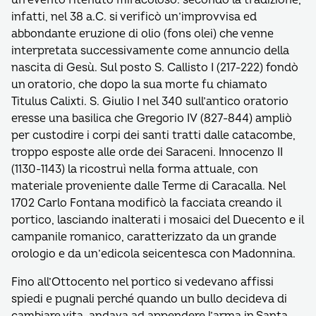
un evento ritenuto miracoloso: secondo la tradizione,
infatti, nel 38 a.C. si verificò un’improvvisa ed
abbondante eruzione di olio (fons olei) che venne
interpretata successivamente come annuncio della
nascita di Gesù. Sul posto S. Callisto I (217-222) fondò
un oratorio, che dopo la sua morte fu chiamato
Titulus Calixti. S. Giulio I nel 340 sull’antico oratorio
eresse una basilica che Gregorio IV (827-844) ampliò
per custodire i corpi dei santi tratti dalle catacombe,
troppo esposte alle orde dei Saraceni. Innocenzo II
(1130-1143) la ricostruì nella forma attuale, con
materiale proveniente dalle Terme di Caracalla. Nel
1702 Carlo Fontana modificò la facciata creando il
portico, lasciando inalterati i mosaici del Duecento e il
campanile romanico, caratterizzato da un grande
orologio e da un’edicola seicentesca con Madonnina.
Fino all’Ottocento nel portico si vedevano affissi
spiedi e pugnali perché quando un bullo decideva di