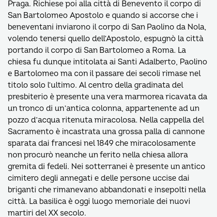
Praga. Richiese poi alla città di Benevento il corpo di
San Bartolomeo Apostolo e quando si accorse che i
beneventani inviarono il corpo di San Paolino da Nola,
volendo tenersi quello dell’Apostolo, espugnò la città
portando il corpo di San Bartolomeo a Roma. La
chiesa fu dunque intitolata ai Santi Adalberto, Paolino
e Bartolomeo ma con il passare dei secoli rimase nel
titolo solo l’ultimo. Al centro della gradinata del
presbiterio è presente una vera marmorea ricavata da
un tronco di un’antica colonna, appartenente ad un
pozzo d’acqua ritenuta miracolosa. Nella cappella del
Sacramento è incastrata una grossa palla di cannone
sparata dai francesi nel 1849 che miracolosamente
non procurò neanche un ferito nella chiesa allora
gremita di fedeli. Nei sotterranei è presente un antico
cimitero degli annegati e delle persone uccise dai
briganti che rimanevano abbandonati e insepolti nella
città. La basilica è oggi luogo memoriale dei nuovi
martiri del XX secolo.