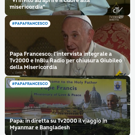
“Vi invito ad aprire il cuore alla
misericordia”
#PAPAFRANCESCO
Papa Francesco: l’intervista integrale a
Tv2000 e InBlu Radio per chiusura Giubileo
della Misericordia
#PAPAFRANCESCO
Papa: in diretta su Tv2000 il viaggio in
Myanmar e Bangladesh