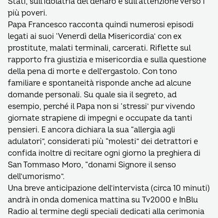
Stati, sull’idolatria del denaro e sull’attenzione verso i
più poveri.
Papa Francesco racconta quindi numerosi episodi
legati ai suoi ‘Venerdì della Misericordia’ con ex
prostitute, malati terminali, carcerati. Riflette sul
rapporto fra giustizia e misericordia e sulla questione
della pena di morte e dell’ergastolo. Con tono
familiare e spontaneità risponde anche ad alcune
domande personali. Su quale sia il segreto, ad
esempio, perché il Papa non si ‘stressi’ pur vivendo
giornate strapiene di impegni e occupate da tanti
pensieri. E ancora dichiara la sua “allergia agli
adulatori”, considerati più “molesti” dei detrattori e
confida inoltre di recitare ogni giorno la preghiera di
San Tommaso Moro, “donami Signore il senso
dell’umorismo”.
Una breve anticipazione dell’intervista (circa 10 minuti)
andrà in onda domenica mattina su Tv2000 e InBlu
Radio al termine degli speciali dedicati alla cerimonia