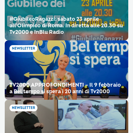
#‎GiubileoRagazzi‬: sabato 23 aprile
all’Olimpico di Roma. In diretta alle 20.30 su
Tv2000 e InBlu Radio
NEWSLETTER
TV2000 APPROFONDIMENTI – Il 9 febbraio
a Bel tempo si spera i 20 anni di Tv2000
NEWSLETTER