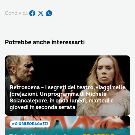
Condividi:
Potrebbe anche interessarti
Retroscena – i segreti del teatro, viaggi nelle
{cre}azioni. Un programma di Michele
Sciancalepore, in onda lunedì, martedì e
giovedì in seconda serata
#GIUBILEORAGAZZI