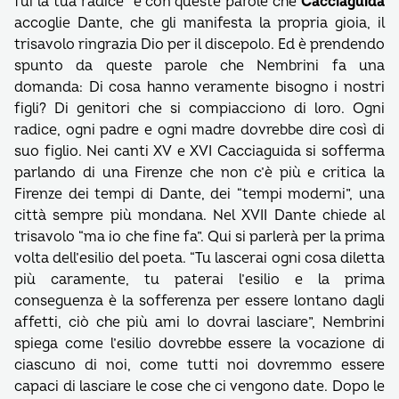
fui la tua radice” è con queste parole che
Cacciaguida
accoglie Dante, che gli manifesta la propria gioia, il
trisavolo ringrazia Dio per il discepolo. Ed è prendendo
spunto da queste parole che Nembrini fa una
domanda: Di cosa hanno veramente bisogno i nostri
figli? Di genitori che si compiacciono di loro. Ogni
radice, ogni padre e ogni madre dovrebbe dire così di
suo figlio. Nei canti XV e XVI Cacciaguida si sofferma
parlando di una Firenze che non c’è più e critica la
Firenze dei tempi di Dante, dei “tempi moderni”, una
città sempre più mondana. Nel XVII Dante chiede al
trisavolo “ma io che fine fa”. Qui si parlerà per la prima
volta dell’esilio del poeta. “Tu lascerai ogni cosa diletta
più caramente, tu paterai l’esilio e la prima
conseguenza è la sofferenza per essere lontano dagli
affetti, ciò che più ami lo dovrai lasciare”, Nembrini
spiega come l’esilio dovrebbe essere la vocazione di
ciascuno di noi, come tutti noi dovremmo essere
capaci di lasciare le cose che ci vengono date. Dopo le