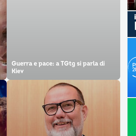
Guerra e pace: a TGtg si parla di
Kiev