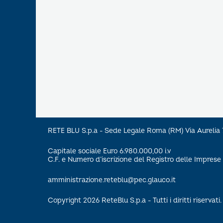
RETE BLU S.p.a - Sede Legale Roma (RM) Via Aureli
Capitale sociale Euro 6.980.000,00 i.v
C.F. e Numero d’iscrizione del Registro delle Impre
amministrazione.reteblu@pec.glauco.it
Copyright 2026 ReteBlu S.p.a - Tutti i diritti riservati.