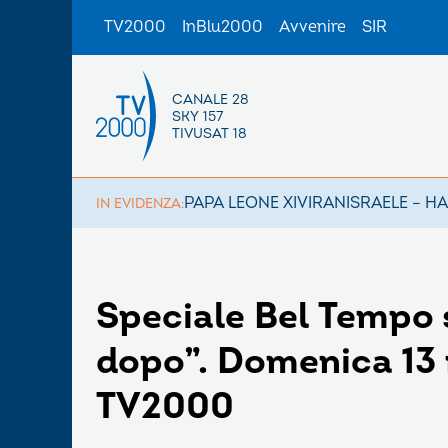
TV2000
InBlu2000
Avvenire
SIR
CANALE 28
SKY 157
TIVUSAT 18
PAPA LEONE XIV
IRAN
ISRAELE – H
IN EVIDENZA:
Speciale Bel Tempo s
dopo”. Domenica 13 
TV2000