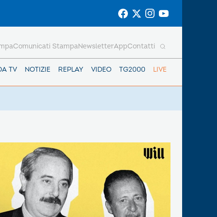
ampa
Comunicati Stampa
Newsletter
App
Contatti
DA TV
NOTIZIE
REPLAY
VIDEO
TG2000
LIVE