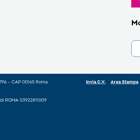
M
a 796 – CAP 00165 Roma
Invia C.V.
Area Stampa
se di ROMA 03922811009