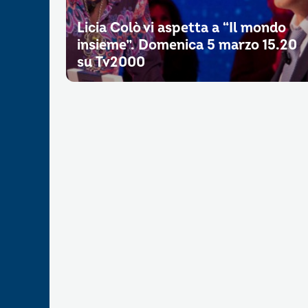
Licia Colò vi aspetta a “Il mondo
insieme”. Domenica 5 marzo 15.20
su Tv2000