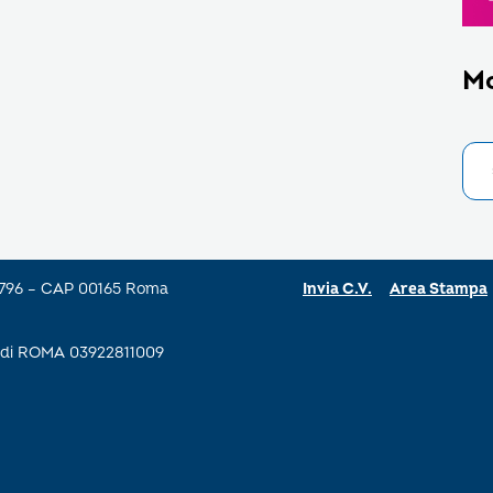
M
a 796 – CAP 00165 Roma
Invia C.V.
Area Stampa
se di ROMA 03922811009