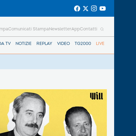
ampa
Comunicati Stampa
Newsletter
App
Contatti
DA TV
NOTIZIE
REPLAY
VIDEO
TG2000
LIVE