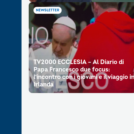
NEWSLETTER
TV2000 ECCLESIA – Al Diario di
Papa Francesco due focus:
l’incontro con i giovani e il viaggio i
Irlanda