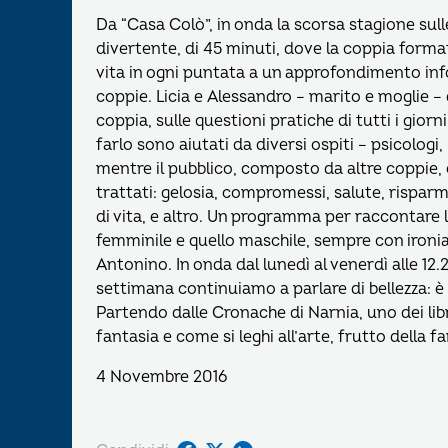
Da “Casa Colò”, in onda la scorsa stagione su
divertente, di 45 minuti, dove la coppia form
vita in ogni puntata a un approfondimento infor
coppie. Licia e Alessandro – marito e moglie – d
coppia, sulle questioni pratiche di tutti i gior
farlo sono aiutati da diversi ospiti – psicologi, 
mentre il pubblico, composto da altre coppie, c
trattati: gelosia, compromessi, salute, risparm
di vita, e altro. Un programma per raccontare l
femminile e quello maschile, sempre con ironia
Antonino. In onda dal lunedì al venerdì alle 1
settimana continuiamo a parlare di bellezza: è
Partendo dalle Cronache di Narnia, uno dei libr
fantasia e come si leghi all’arte, frutto della f
4 Novembre 2016