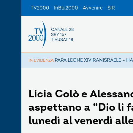
TV2000
InBlu2000
Avvenire
SIR
CANALE 28
SKY 157
TIVUSAT 18
PAPA LEONE XIV
IRAN
ISRAELE – H
IN EVIDENZA:
Licia Colò e Alessan
aspettano a “Dio li f
lunedì al venerdì al