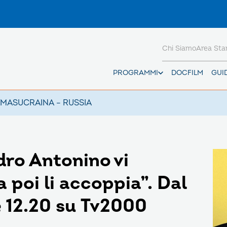
Chi Siamo
Area St
PROGRAMMI
DOCFILM
GUI
AMAS
UCRAINA – RUSSIA
dro Antonino vi
a poi li accoppia”. Dal
le 12.20 su Tv2000