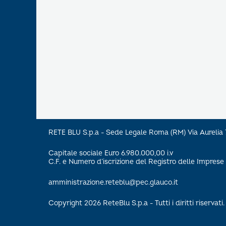
RETE BLU S.p.a - Sede Legale Roma (RM) Via Aureli
Capitale sociale Euro 6.980.000,00 i.v
C.F. e Numero d’iscrizione del Registro delle Impre
amministrazione.reteblu@pec.glauco.it
Copyright 2026 ReteBlu S.p.a - Tutti i diritti riservati.