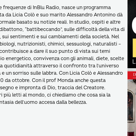
lle frequenze di InBlu Radio, nasce un programma
ata da Licia Colò e suo marito Alessandro Antonino dà
male basato su notizie reali. In studio, ospiti e altre
ibattono, “battibeccando”, sulle difficoltà della vita di
ni, sui sentimenti e sui cambiamenti della società. Nel
biologi, nutrizionisti, chimici, sessuologi, naturalisti –
ontribuisce a dare il suo punto di vista sui temi
io energetico, convivenza con gli animali, diete, scelte
a quotidianità attraverso il confronto tra l’universo
 e un sorriso sulle labbra. Con Licia Colò e Alessandro
2.20 da ottobre. Con il prof Monda anche questa
 segno e impronta di Dio, traccia del Creatore.
i più letti al mondo, ci chiediamo che cosa sia la
antasia dell’uomo accesa dalla bellezza.