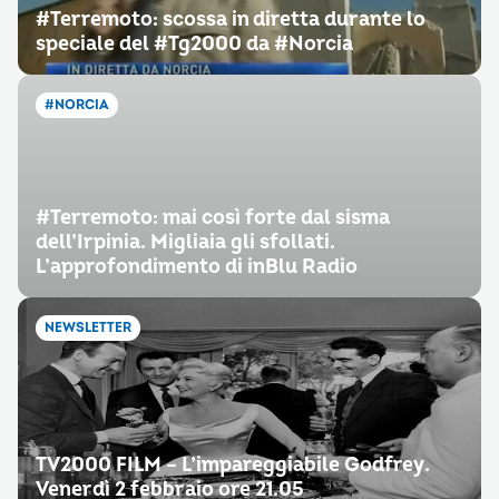
#Terremoto: scossa in diretta durante lo
speciale del #Tg2000 da #Norcia
#NORCIA
#Terremoto: mai così forte dal sisma
dell’Irpinia. Migliaia gli sfollati.
L’approfondimento di inBlu Radio
NEWSLETTER
TV2000 FILM – L’impareggiabile Godfrey.
Venerdì 2 febbraio ore 21.05